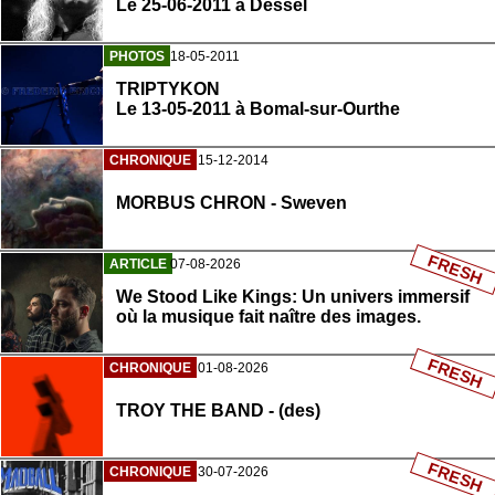
Le 25-06-2011 à Dessel
PHOTOS
18-05-2011
TRIPTYKON
Le 13-05-2011 à Bomal-sur-Ourthe
CHRONIQUE
15-12-2014
MORBUS CHRON - Sweven
FRESH
ARTICLE
07-08-2026
We Stood Like Kings: Un univers immersif
où la musique fait naître des images.
FRESH
CHRONIQUE
01-08-2026
TROY THE BAND - (des)
FRESH
CHRONIQUE
30-07-2026