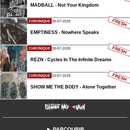
MADBALL - Not Your Kingdom
FRESH
CHRONIQUE
30-07-2026
EMPTINESS - Nowhere Speaks
FRESH
CHRONIQUE
30-07-2026
REZN - Cycles In The Infinite Dreams
FRESH
CHRONIQUE
10-07-2026
SHOW ME THE BODY - Alone Together
► PARCOURIR