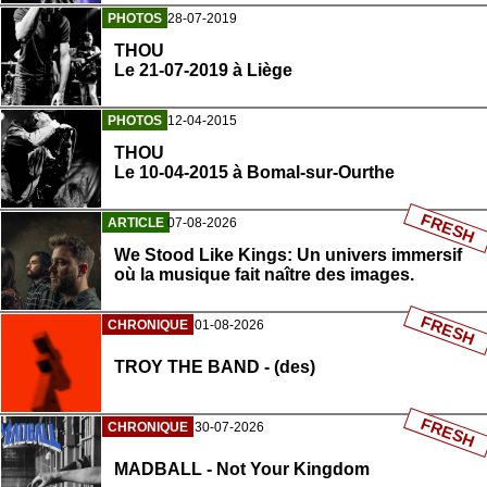
PHOTOS
28-07-2019
THOU
Le 21-07-2019 à Liège
PHOTOS
12-04-2015
THOU
Le 10-04-2015 à Bomal-sur-Ourthe
FRESH
ARTICLE
07-08-2026
We Stood Like Kings: Un univers immersif
où la musique fait naître des images.
FRESH
CHRONIQUE
01-08-2026
TROY THE BAND - (des)
FRESH
CHRONIQUE
30-07-2026
MADBALL - Not Your Kingdom