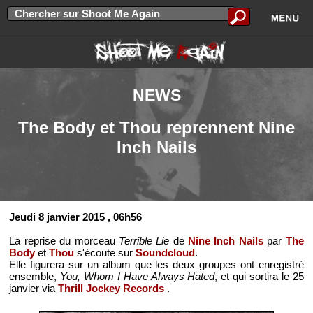
NEWS
The Body et Thou reprennent Nine
Inch Nails
Jeudi 8 janvier 2015
, 06h56
La reprise du morceau
Terrible Lie
de
Nine Inch Nails
par
The
Body
et
Thou
s'écoute sur
Soundcloud
.
Elle figurera sur un album que les deux groupes ont enregistré
ensemble,
You, Whom I Have Always Hated
, et qui sortira le 25
janvier via
Thrill Jockey Records
.