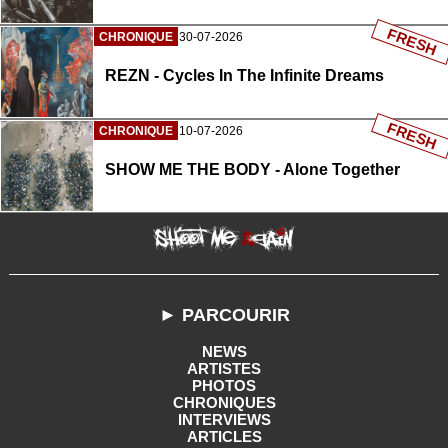
FRESH
CHRONIQUE
30-07-2026
REZN - Cycles In The Infinite Dreams
FRESH
CHRONIQUE
10-07-2026
SHOW ME THE BODY - Alone Together
► PARCOURIR
NEWS
ARTISTES
PHOTOS
CHRONIQUES
INTERVIEWS
ARTICLES