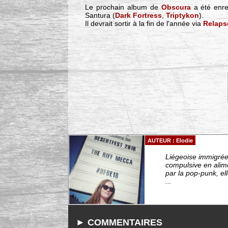
Le prochain album de
Obscura
a été enreg
Santura (
Dark Fortress
,
Triptykon
).
Il devrait sortir à la fin de l'année via
Relaps
AUTEUR : Elodie
Liégeoise immigrée 
compulsive en alim
par la pop-punk, el
...
► COMMENTAIRES