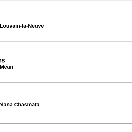
 Louvain-la-Neuve
SS
 Méan
elana Chasmata