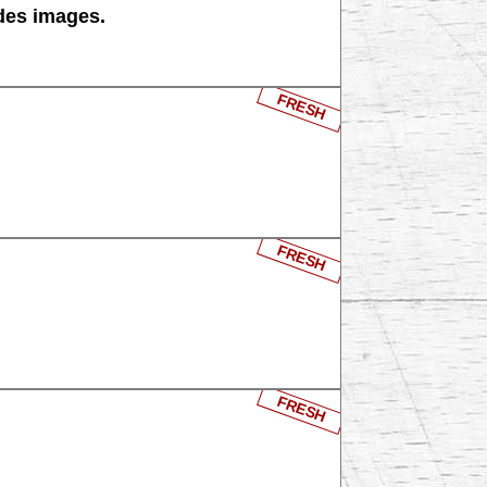
 des images.
FRESH
FRESH
FRESH