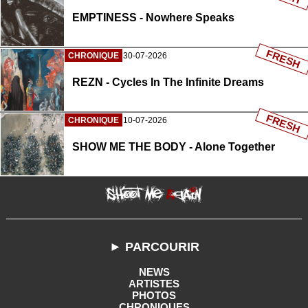
EMPTINESS - Nowhere Speaks
FRESH
CHRONIQUE
30-07-2026
REZN - Cycles In The Infinite Dreams
FRESH
CHRONIQUE
10-07-2026
SHOW ME THE BODY - Alone Together
► PARCOURIR
NEWS
ARTISTES
PHOTOS
CHRONIQUES