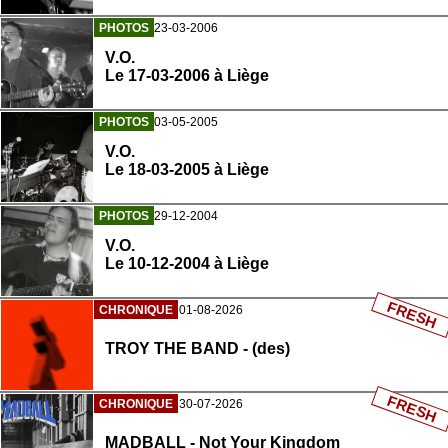
PHOTOS
23-03-2006
V.O.
Le 17-03-2006 à Liège
PHOTOS
03-05-2005
V.O.
Le 18-03-2005 à Liège
PHOTOS
29-12-2004
V.O.
Le 10-12-2004 à Liège
FRESH
CHRONIQUE
01-08-2026
TROY THE BAND - (des)
FRESH
CHRONIQUE
30-07-2026
MADBALL - Not Your Kingdom