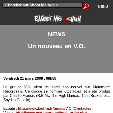
NEWS
Un nouveau en V.O.
Vendredi 21 mars 2008
, 08h58
Le groupe
V.O.
vient de sortir son nouvel sur Matamore
Recordings. Ce disque se nomme
'Obstacles'
et a été produit
par Charlie Francis (R.E.M., The High Llamas, Turin Brakes et...
Soy Un Caballo)
Ecoute
:
http://www.lastfm.fr/music/V.O./Obstacles
Vente
:
http://www.matamore.net/mail-order.php