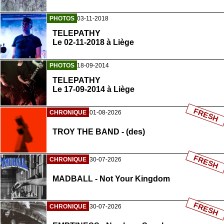
PHOTOS
03-11-2018
TELEPATHY
Le 02-11-2018 à Liège
PHOTOS
18-09-2014
TELEPATHY
Le 17-09-2014 à Liège
FRESH
CHRONIQUE
01-08-2026
TROY THE BAND - (des)
FRESH
CHRONIQUE
30-07-2026
MADBALL - Not Your Kingdom
FRESH
CHRONIQUE
30-07-2026