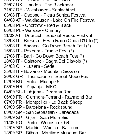
29/07 UK - London - The Blackheart
31/07 DE - Wiesbaden - Schlachthof
03/08 IT - Osoppo - Pietra Sonica Festival
04/08 AT - Waldhausen - Lake On Fire Festival
05/08 PL - Chorzow - Red & Black
06/08 PL - Warsaw - Chmury
11/08 AT - Döbriach - Sauzipf Rocks Festival
13/08 IT - Brescia - Festa Radio Onda D'Urto (*)
15/08 IT - Ancona - Go Down Beach Fest (*)
16/08 IT - Pescara - Frantic Fest (*)
17/08 IT - Bari - Go Down Beach Fest (*)
18/08 IT - Galatone - Sagra Del Diavolo (*)
24/08 CH - Luzern - Sedel
25/08 IT - Bolzano - Mountain Session
30/08 GR - Thessaloniki - Street Mode Fest
02/09 BU - Sofia - Mixtape 5
03/09 HR - Zupanja - MKC
04/09 SI - Ljubljana - Dvorana Rog
06/09 FR - Clermont-Ferrand - Raymond Bar
07/09 FR - Montpellier - Le Black Sheep
08/09 SP - Barcelona - Rocksound
09/09 SP - San Sebastian - Dabadaba
10/09 SP - Gijon - Sala Memphis
11/09 PO - Porto - Woodstock 69
12/09 SP - Madrid - Wurlitzer Ballroom
13/09 SP - Bilbao - Maritime Museum Bar