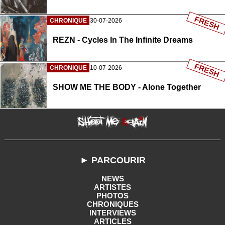
FRESH
CHRONIQUE
30-07-2026
REZN - Cycles In The Infinite Dreams
FRESH
CHRONIQUE
10-07-2026
SHOW ME THE BODY - Alone Together
► PARCOURIR
NEWS
ARTISTES
PHOTOS
CHRONIQUES
INTERVIEWS
ARTICLES