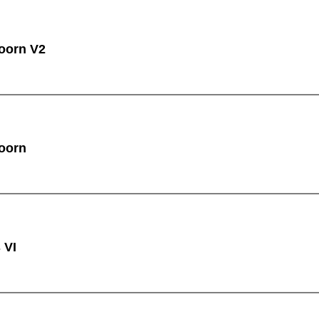
oorn V2
oorn
 VI