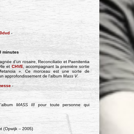
10dvd
-
20 minutes
née d’un rosaire, Reconciliatio et Paenitentia
lle et
CHVE
, accompagnant la première sortie
etanoia ». Ce morceau est une sorte de
un approfondissement de l’album
Mass V
.
messe
-
l’album
MASS III
pour toute personne qui
t (Opwijk – 2005)