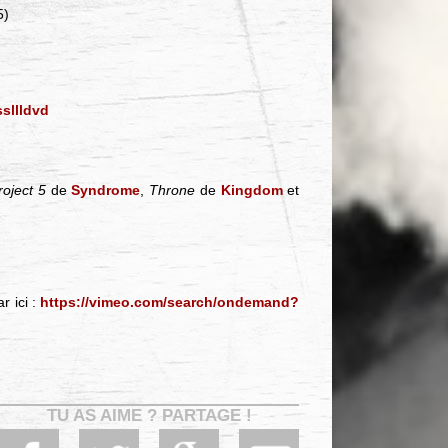
5)
sllldvd
roject 5
de
Syndrome
,
Throne
de
Kingdom
et
r ici :
https://vimeo.com/search/ondemand?
TU AS AIME ? PARTAGE !