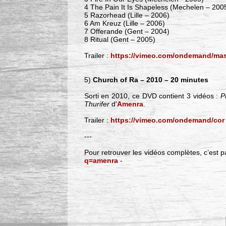
4 The Pain It Is Shapeless (Mechelen – 200
5 Razorhead (Lille – 2006)
6 Am Kreuz (Lille – 2006)
7 Offerande (Gent – 2004)
8 Ritual (Gent – 2005)
Trailer :
https://vimeo.com/ondemand/mas
5)
Church of Ra – 2010 – 20 minutes
Sorti en 2010, ce DVD contient 3 vidéos :
P
Thurifer
d’
Amenra
.
Trailer :
https://vimeo.com/ondemand/cor
---
Pour retrouver les vidéos complètes, c’est pa
q=amenra
-