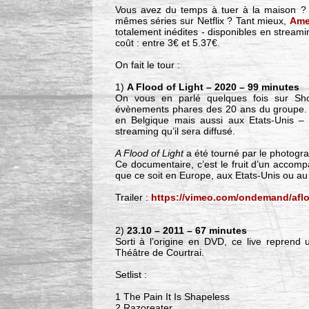
Vous avez du temps à tuer à la maison ? 
mêmes séries sur Netflix ? Tant mieux,
Ame
totalement inédites - disponibles en stream
coût : entre 3€ et 5.37€.
On fait le tour :
1)
A Flood of Light – 2020 – 99 minutes
On vous en parlé quelques fois sur Sh
évènements phares des 20 ans du groupe. I
en Belgique mais aussi aux Etats-Unis – 
streaming qu’il sera diffusé.
A Flood of Light
a été tourné par le photogr
Ce documentaire, c’est le fruit d’un acco
que ce soit en Europe, aux Etats-Unis ou au
Trailer :
https://vimeo.com/ondemand/afl
2)
23.10 – 2011 – 67 minutes
Sorti à l’origine en DVD, ce live reprend
Théâtre de Courtrai.
Setlist :
1 The Pain It Is Shapeless
2 Razoreater