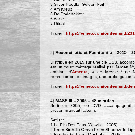
3 Silver Needle. Golden Nail
4 Am Kreuz
5 De Dodenakker
6 Aorte
7 Ritual
Trailer :
https://vimeo.com/ondemand/23
3)
Reconciliatio et Paenitentia – 2015 – 
Distribué en 2015 sur une clé USB, accompag
est un court métrage réalisé par Jeroen My
ambiant d’
Amenra
, « de Messe / de M
remaniement en images, une prolongation, 
Trailer :
https://vimeo.com/ondemand/de
4)
MASS III – 2005 – 48 minutes
Sorti en 2005, ce DVD accompagnait 
précommandait l’album.
Setlist :
1 Le Fils Des Faux (Opwijk – 2005)
2 From Birth To Grave From Shadow To Ligh
3 Fire In Our Eyes (Mechelen - 2005)