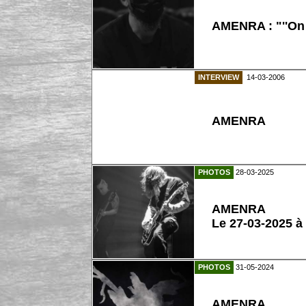
AMENRA : "''On 
INTERVIEW
14-03-2006
AMENRA
PHOTOS
28-03-2025
AMENRA
Le 27-03-2025 à
PHOTOS
31-05-2024
AMENRA