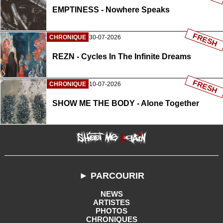
EMPTINESS - Nowhere Speaks
FRESH
CHRONIQUE
30-07-2026
REZN - Cycles In The Infinite Dreams
FRESH
CHRONIQUE
10-07-2026
SHOW ME THE BODY - Alone Together
► PARCOURIR
NEWS
ARTISTES
PHOTOS
CHRONIQUES