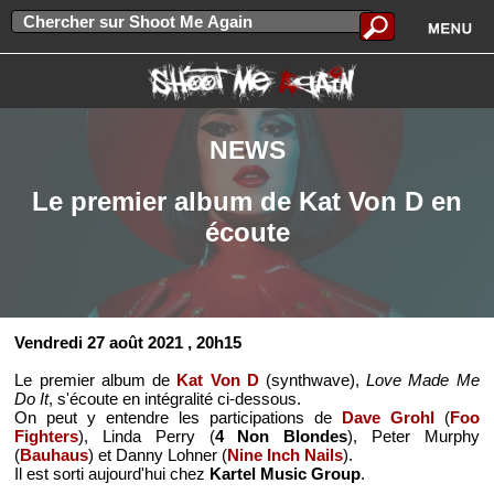
NEWS
Le premier album de Kat Von D en
écoute
Vendredi 27 août 2021
, 20h15
Le premier album de
Kat Von D
(synthwave),
Love Made Me
Do It
, s'écoute en intégralité ci-dessous.
On peut y entendre les participations de
Dave Grohl
(
Foo
Fighters
), Linda Perry (
4 Non Blondes
), Peter Murphy
(
Bauhaus
) et Danny Lohner (
Nine Inch Nails
).
Il est sorti aujourd'hui chez
Kartel Music Group
.