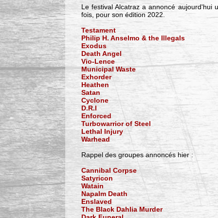
Le festival Alcatraz a annoncé aujourd'hui
fois, pour son édition 2022.
Testament
Philip H. Anselmo & the Illegals
Exodus
Death Angel
Vio-Lence
Municipal Waste
Exhorder
Heathen
Satan
Cyclone
D.R.I
Enforced
Turbowarrior of Steel
Lethal Injury
Warhead
Rappel des groupes annoncés hier :
Cannibal Corpse
Satyricon
Watain
Napalm Death
Enslaved
The Black Dahlia Murder
Dark Funeral