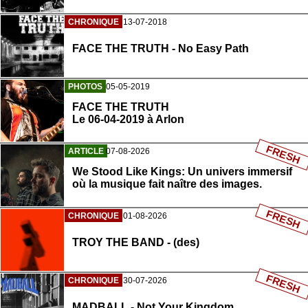
CHRONIQUE
13-07-2018
FACE THE TRUTH - No Easy Path
PHOTOS
05-05-2019
FACE THE TRUTH
Le 06-04-2019 à Arlon
FRESH
ARTICLE
07-08-2026
We Stood Like Kings: Un univers immersif
où la musique fait naître des images.
FRESH
CHRONIQUE
01-08-2026
TROY THE BAND - (des)
FRESH
CHRONIQUE
30-07-2026
MADBALL - Not Your Kingdom