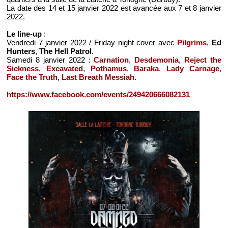
La date des 14 et 15 janvier 2022 est avancée aux 7 et 8 janvier
2022.
Le line-up
:
Vendredi 7 janvier 2022 / Friday night cover avec
Pilgrims
,
Ed
Hunters
,
The Hell Patrol
.
Samedi 8 janvier 2022 :
Carnation
,
Desdemonia
,
Reject the
Sickness
,
Excavated
,
Pothamus
,
Baraka
,
Lady Carnage
,
Face the Truth
,
Last Breath Messiah
.
https://www.facebook.com/events/249420666082131