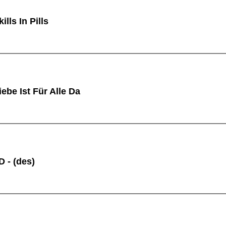
lls In Pills
be Ist Für Alle Da
 - (des)