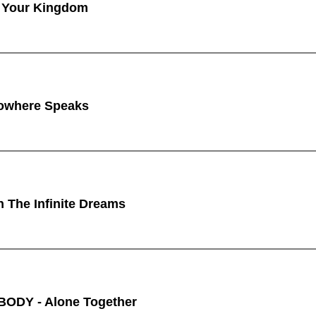
 Your Kingdom
owhere Speaks
n The Infinite Dreams
ODY - Alone Together