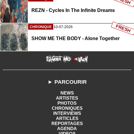
FRESH
REZN - Cycles In The Infinite Dreams
FRESH
CHRONIQUE
10-07-2026
SHOW ME THE BODY - Alone Together
► PARCOURIR
NEWS
ARTISTES
PHOTOS
CHRONIQUES
INTERVIEWS
ARTICLES
REPORTAGES
AGENDA
VIDEOS