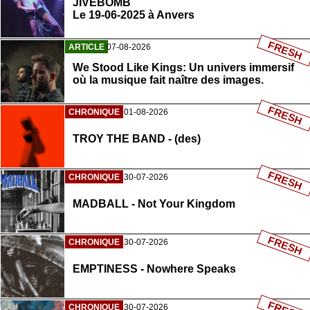
JIVEBOMB
Le 19-06-2025 à Anvers
FRESH
ARTICLE
07-08-2026
We Stood Like Kings: Un univers immersif
où la musique fait naître des images.
FRESH
CHRONIQUE
01-08-2026
TROY THE BAND - (des)
FRESH
CHRONIQUE
30-07-2026
MADBALL - Not Your Kingdom
FRESH
CHRONIQUE
30-07-2026
EMPTINESS - Nowhere Speaks
CHRONIQUE
30-07-2026