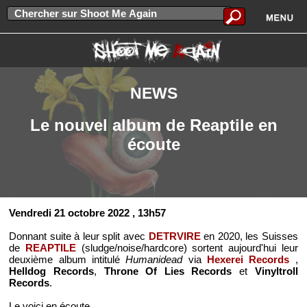
NEWS
Le nouvel album de Reaptile en
écoute
Vendredi 21 octobre 2022
, 13h57
Donnant suite à leur split avec
DETRVIRE
en 2020, les Suisses
de
REAPTILE
(sludge/noise/hardcore) sortent aujourd'hui leur
deuxième album intitulé
Humanidead
via
Hexerei Records
,
Helldog Records
,
Throne Of Lies Records
et
Vinyltroll
Records
.
Le voici en écoute.