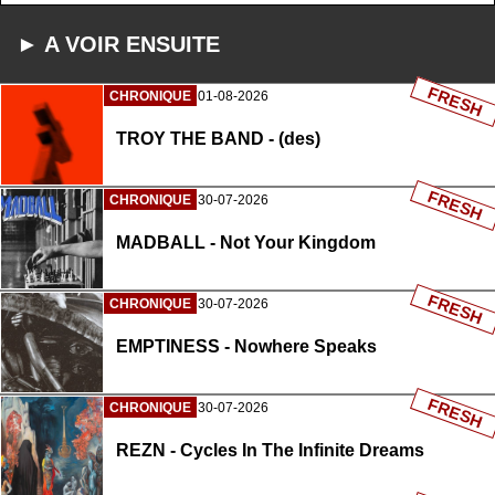
► A VOIR ENSUITE
FRESH
CHRONIQUE
01-08-2026
TROY THE BAND - (des)
FRESH
CHRONIQUE
30-07-2026
MADBALL - Not Your Kingdom
FRESH
CHRONIQUE
30-07-2026
EMPTINESS - Nowhere Speaks
FRESH
CHRONIQUE
30-07-2026
REZN - Cycles In The Infinite Dreams