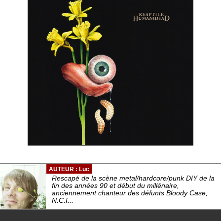
AUTEUR : Luc
Rescapé de la scène metal/hardcore/punk DIY de la
fin des années 90 et début du millénaire,
anciennement chanteur des défunts Bloody Case,
N.C.I...