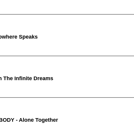
owhere Speaks
n The Infinite Dreams
ODY - Alone Together