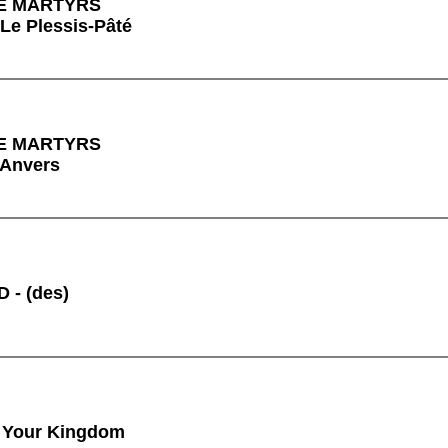
E MARTYRS
 Le Plessis-Pâté
E MARTYRS
 Anvers
 - (des)
 Your Kingdom