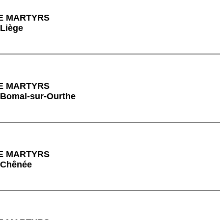
E MARTYRS
 Liège
E MARTYRS
 Bomal-sur-Ourthe
E MARTYRS
à Chênée