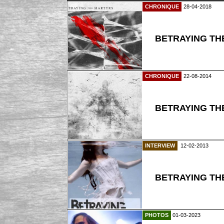
CHRONIQUE
28-04-2018
BETRAYING THE
CHRONIQUE
22-08-2014
BETRAYING TH
INTERVIEW
12-02-2013
BETRAYING TH
PHOTOS
01-03-2023