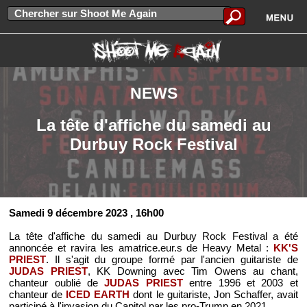
NEWS
La tête d'affiche du samedi au
Durbuy Rock Festival
Samedi 9 décembre 2023
, 16h00
La tête d'affiche du samedi au Durbuy Rock Festival a été
annoncée et ravira les amatrice.eur.s de Heavy Metal :
KK'S
PRIEST
. Il s'agit du groupe formé par l'ancien guitariste de
JUDAS PRIEST
, KK Downing avec Tim Owens au chant,
chanteur oublié de
JUDAS PRIEST
entre 1996 et 2003 et
chanteur de
ICED EARTH
dont le guitariste, Jon Schaffer, avait
participé à l'invasion du Capitol par les pro-Trump en 2021.