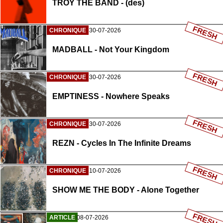
TROY THE BAND - (des)
FRESH
CHRONIQUE
30-07-2026
MADBALL - Not Your Kingdom
FRESH
CHRONIQUE
30-07-2026
EMPTINESS - Nowhere Speaks
FRESH
CHRONIQUE
30-07-2026
REZN - Cycles In The Infinite Dreams
FRESH
CHRONIQUE
10-07-2026
SHOW ME THE BODY - Alone Together
FRESH
ARTICLE
08-07-2026