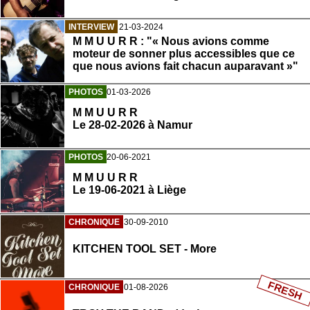
INTERVIEW
21-03-2024
M M U U R R : "« Nous avions comme
moteur de sonner plus accessibles que ce
que nous avions fait chacun auparavant »"
PHOTOS
01-03-2026
M M U U R R
Le 28-02-2026 à Namur
PHOTOS
20-06-2021
M M U U R R
Le 19-06-2021 à Liège
CHRONIQUE
30-09-2010
KITCHEN TOOL SET - More
FRESH
CHRONIQUE
01-08-2026