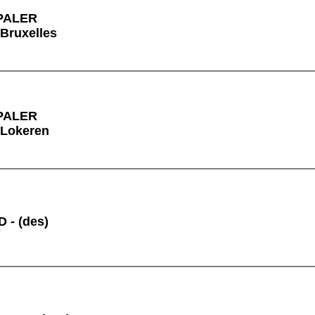
PALER
 Bruxelles
PALER
 Lokeren
 - (des)