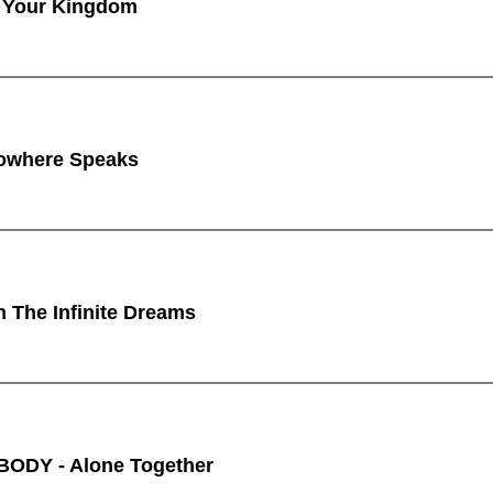
 Your Kingdom
owhere Speaks
n The Infinite Dreams
ODY - Alone Together