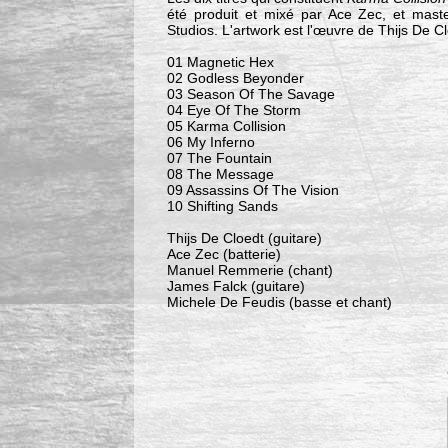
été produit et mixé par Ace Zec, et mast
Studios. L'artwork est l'œuvre de Thijs De Cl
01 Magnetic Hex
02 Godless Beyonder
03 Season Of The Savage
04 Eye Of The Storm
05 Karma Collision
06 My Inferno
07 The Fountain
08 The Message
09 Assassins Of The Vision
10 Shifting Sands
Thijs De Cloedt (guitare)
Ace Zec (batterie)
Manuel Remmerie (chant)
James Falck (guitare)
Michele De Feudis (basse et chant)