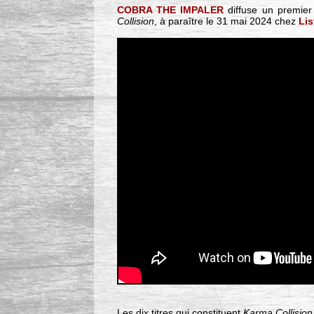
COBRA THE IMPALER
diffuse un premier
Collision
, à paraître le 31 mai 2024 chez
Lis
Les dix titres qui constituent
Karma Collision