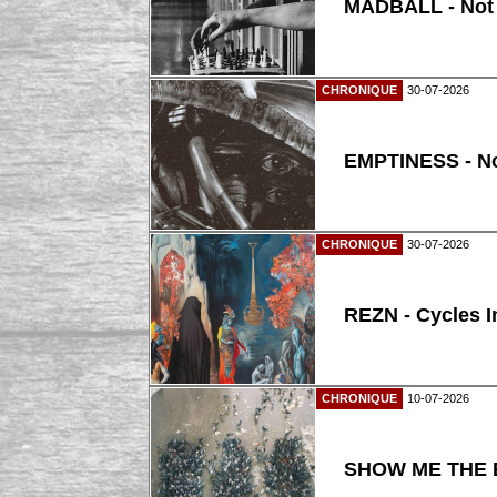
MADBALL - Not
CHRONIQUE
30-07-2026
EMPTINESS - N
CHRONIQUE
30-07-2026
REZN - Cycles I
CHRONIQUE
10-07-2026
SHOW ME THE B