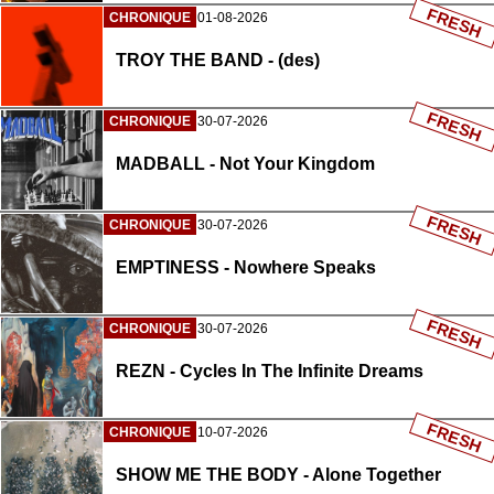
FRESH
CHRONIQUE
01-08-2026
TROY THE BAND - (des)
FRESH
CHRONIQUE
30-07-2026
MADBALL - Not Your Kingdom
FRESH
CHRONIQUE
30-07-2026
EMPTINESS - Nowhere Speaks
FRESH
CHRONIQUE
30-07-2026
REZN - Cycles In The Infinite Dreams
FRESH
CHRONIQUE
10-07-2026
SHOW ME THE BODY - Alone Together