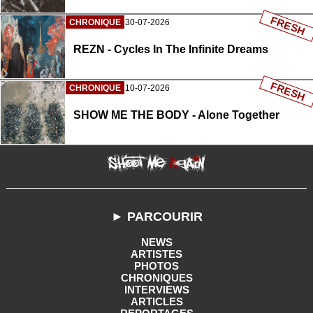
FRESH
CHRONIQUE
30-07-2026
REZN - Cycles In The Infinite Dreams
FRESH
CHRONIQUE
10-07-2026
SHOW ME THE BODY - Alone Together
► PARCOURIR
NEWS
ARTISTES
PHOTOS
CHRONIQUES
INTERVIEWS
ARTICLES