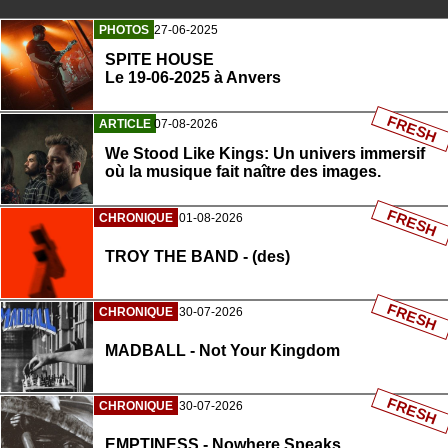
PHOTOS
27-06-2025
SPITE HOUSE
Le 19-06-2025 à Anvers
FRESH
ARTICLE
07-08-2026
We Stood Like Kings: Un univers immersif
où la musique fait naître des images.
FRESH
CHRONIQUE
01-08-2026
TROY THE BAND - (des)
FRESH
CHRONIQUE
30-07-2026
MADBALL - Not Your Kingdom
FRESH
CHRONIQUE
30-07-2026
EMPTINESS - Nowhere Speaks