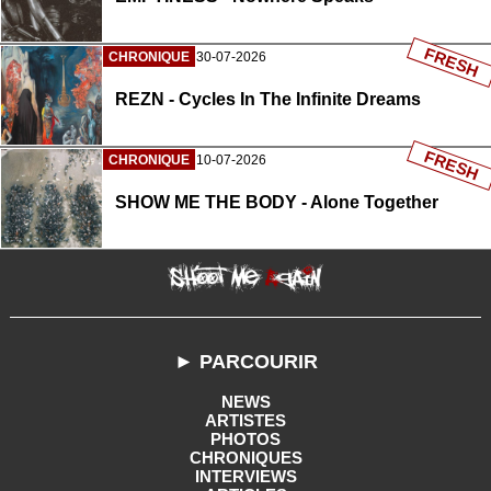
FRESH
CHRONIQUE
30-07-2026
REZN - Cycles In The Infinite Dreams
FRESH
CHRONIQUE
10-07-2026
SHOW ME THE BODY - Alone Together
► PARCOURIR
NEWS
ARTISTES
PHOTOS
CHRONIQUES
INTERVIEWS