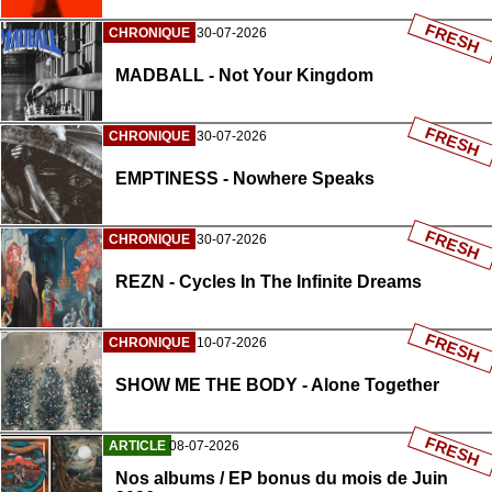
FRESH
CHRONIQUE
30-07-2026
MADBALL - Not Your Kingdom
FRESH
CHRONIQUE
30-07-2026
EMPTINESS - Nowhere Speaks
FRESH
CHRONIQUE
30-07-2026
REZN - Cycles In The Infinite Dreams
FRESH
CHRONIQUE
10-07-2026
SHOW ME THE BODY - Alone Together
FRESH
ARTICLE
08-07-2026
Nos albums / EP bonus du mois de Juin