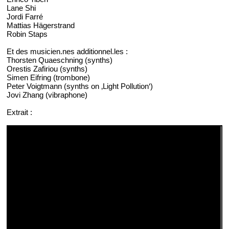
Lane Shi
Jordi Farré
Mattias Hägerstrand
Robin Staps
Et des musicien.nes additionnel.les :
Thorsten Quaeschning (synths)
Orestis Zafiriou (synths)
Simen Eifring (trombone)
Peter Voigtmann (synths on ‚Light Pollution‘)
Jovi Zhang (vibraphone)
Extrait :