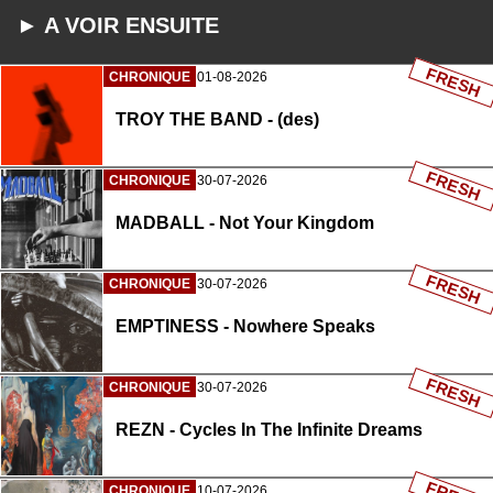
► A VOIR ENSUITE
FRESH
CHRONIQUE
01-08-2026
TROY THE BAND - (des)
FRESH
CHRONIQUE
30-07-2026
MADBALL - Not Your Kingdom
FRESH
CHRONIQUE
30-07-2026
EMPTINESS - Nowhere Speaks
FRESH
CHRONIQUE
30-07-2026
REZN - Cycles In The Infinite Dreams
CHRONIQUE
10-07-2026