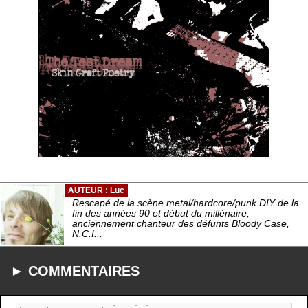
AUTEUR : Luc
Rescapé de la scène metal/hardcore/punk DIY de la
fin des années 90 et début du millénaire,
anciennement chanteur des défunts Bloody Case,
N.C.I...
► COMMENTAIRES