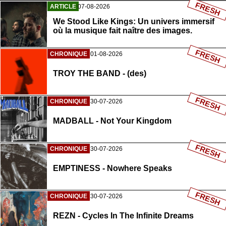
FRESH
ARTICLE
07-08-2026
We Stood Like Kings: Un univers immersif
où la musique fait naître des images.
FRESH
CHRONIQUE
01-08-2026
TROY THE BAND - (des)
FRESH
CHRONIQUE
30-07-2026
MADBALL - Not Your Kingdom
FRESH
CHRONIQUE
30-07-2026
EMPTINESS - Nowhere Speaks
FRESH
CHRONIQUE
30-07-2026
REZN - Cycles In The Infinite Dreams