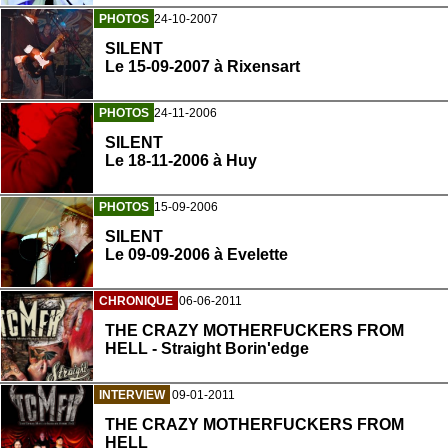
PHOTOS
24-10-2007
SILENT
Le 15-09-2007 à Rixensart
PHOTOS
24-11-2006
SILENT
Le 18-11-2006 à Huy
PHOTOS
15-09-2006
SILENT
Le 09-09-2006 à Evelette
CHRONIQUE
06-06-2011
THE CRAZY MOTHERFUCKERS FROM
HELL - Straight Borin'edge
INTERVIEW
09-01-2011
THE CRAZY MOTHERFUCKERS FROM
HELL