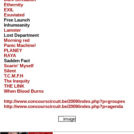
Ethernity
EXIL
Exuviated
Free Launch
Inhumeanity
Lamster
Lost Department
Morning red
Panic Machine!
PLANEY
RAYA
Sadden Fact
Scarin' Myself
Silent
T.C.M.F.H
The Inequity
THE LINK
When Blood Burns
http://www.concourscircuit.be/2009/index.php?p=groupes
http://www.concourscircuit.be/2009/index.php?p=agenda