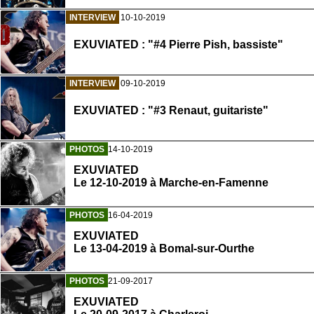
INTERVIEW
10-10-2019
EXUVIATED : "#4 Pierre Pish, bassiste"
INTERVIEW
09-10-2019
EXUVIATED : "#3 Renaut, guitariste"
PHOTOS
14-10-2019
EXUVIATED
Le 12-10-2019 à Marche-en-Famenne
PHOTOS
16-04-2019
EXUVIATED
Le 13-04-2019 à Bomal-sur-Ourthe
PHOTOS
21-09-2017
EXUVIATED