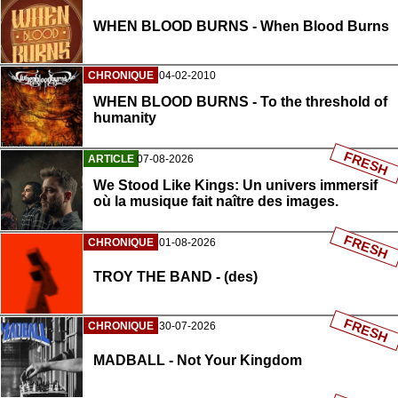
WHEN BLOOD BURNS - When Blood Burns
CHRONIQUE
04-02-2010
WHEN BLOOD BURNS - To the threshold of
humanity
FRESH
ARTICLE
07-08-2026
We Stood Like Kings: Un univers immersif
où la musique fait naître des images.
FRESH
CHRONIQUE
01-08-2026
TROY THE BAND - (des)
FRESH
CHRONIQUE
30-07-2026
MADBALL - Not Your Kingdom