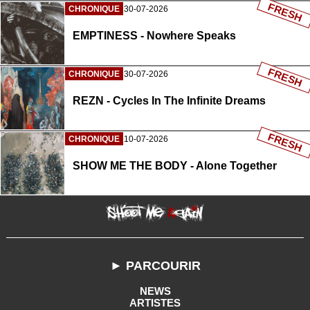
FRESH
CHRONIQUE
30-07-2026
EMPTINESS - Nowhere Speaks
FRESH
CHRONIQUE
30-07-2026
REZN - Cycles In The Infinite Dreams
FRESH
CHRONIQUE
10-07-2026
SHOW ME THE BODY - Alone Together
► PARCOURIR
NEWS
ARTISTES