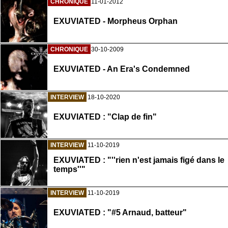
CHRONIQUE
11-01-2012
EXUVIATED - Morpheus Orphan
CHRONIQUE
30-10-2009
EXUVIATED - An Era's Condemned
INTERVIEW
18-10-2020
EXUVIATED : "Clap de fin"
INTERVIEW
11-10-2019
EXUVIATED : "''rien n'est jamais figé dans le
temps''"
INTERVIEW
11-10-2019
EXUVIATED : "#5 Arnaud, batteur"