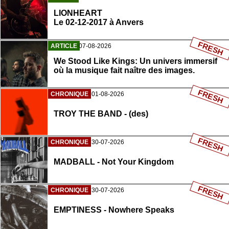
LIONHEART
Le 02-12-2017 à Anvers
FRESH
ARTICLE
07-08-2026
We Stood Like Kings: Un univers immersif
où la musique fait naître des images.
FRESH
CHRONIQUE
01-08-2026
TROY THE BAND - (des)
FRESH
CHRONIQUE
30-07-2026
MADBALL - Not Your Kingdom
FRESH
CHRONIQUE
30-07-2026
EMPTINESS - Nowhere Speaks