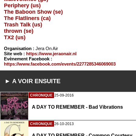
Periphery (us)
The Baboon Show (se)
The Flatliners (ca)
Trash Talk (us)
thrown (se)
TX2 (us)
Organisation :
Jera On Air
Site web :
https://www.jeraonair.nl
Evènement Facebook :
https://www.facebook.com/events/2277285346069003
► A VOIR ENSUITE
CHRONIQUE
25-09-2016
A DAY TO REMEMBER - Bad Vibrations
CHRONIQUE
26-10-2013
A DAY TO REMEMBER - Common Courtesy