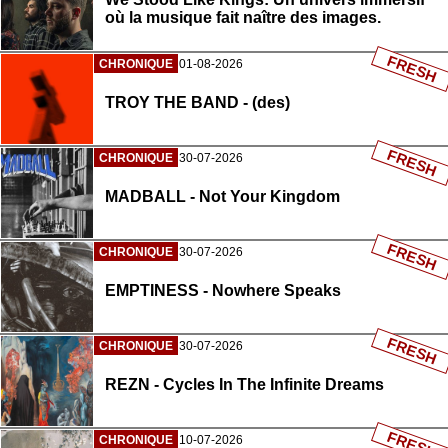
où la musique fait naître des images.
FRESH
CHRONIQUE
01-08-2026
TROY THE BAND - (des)
FRESH
CHRONIQUE
30-07-2026
MADBALL - Not Your Kingdom
FRESH
CHRONIQUE
30-07-2026
EMPTINESS - Nowhere Speaks
FRESH
CHRONIQUE
30-07-2026
REZN - Cycles In The Infinite Dreams
FRESH
CHRONIQUE
10-07-2026