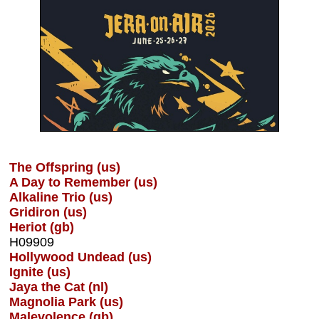
The Offspring (us)
A Day to Remember (us)
Alkaline Trio (us)
Gridiron (us)
Heriot (gb)
H09909
Hollywood Undead (us)
Ignite (us)
Jaya the Cat (nl)
Magnolia Park (us)
Malevolence (gb)