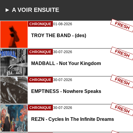
► A VOIR ENSUITE
FRESH
CHRONIQUE
01-08-2026
TROY THE BAND - (des)
FRESH
CHRONIQUE
30-07-2026
MADBALL - Not Your Kingdom
FRESH
CHRONIQUE
30-07-2026
EMPTINESS - Nowhere Speaks
FRESH
CHRONIQUE
30-07-2026
REZN - Cycles In The Infinite Dreams