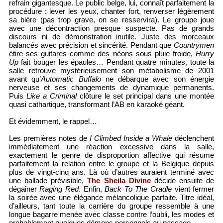
refrain gigantesque. Le public belge, lui, connaît parfaitement la
procédure : lever les yeux, chanter fort, renverser légèrement
sa bière (pas trop grave, on se resservira). Le groupe joue
avec une décontraction presque suspecte. Pas de grands
discours ni de démonstration inutile. Juste des morceaux
balancés avec précision et sincérité. Pendant que
Countrymen
étire ses guitares comme des néons sous pluie froide,
Hurry
Up
fait bouger les épaules… Pendant quatre minutes, toute la
salle retrouve mystérieusement son métabolisme de 2001
avant qu’
Automatic Buffalo
ne débarque avec son énergie
nerveuse et ses changements de dynamique permanents.
Puis
Like a Criminal
clôture le set principal dans une montée
quasi cathartique, transformant l’AB en karaoké géant.
Et évidemment, le rappel…
Les premières notes de
I Climbed Inside a Whale
déclenchent
immédiatement une réaction excessive dans la salle,
exactement le genre de disproportion affective qui résume
parfaitement la relation entre le groupe et la Belgique depuis
plus de vingt-cinq ans. Là où d’autres auraient terminé avec
une ballade prévisible,
The Sheila Divine
décide ensuite de
dégainer
Raging Red
. Enfin,
Back To The Cradle
vient fermer
la soirée avec une élégance mélancolique parfaite. Titre idéal,
d’ailleurs, tant toute la carrière du groupe ressemble à une
longue bagarre menée avec classe contre l’oubli, les modes et
probablement quelques démons personnels au passage.