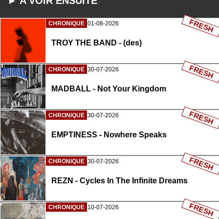
► A VOIR ENSUITE
FRESH
CHRONIQUE
01-08-2026
TROY THE BAND - (des)
FRESH
CHRONIQUE
30-07-2026
MADBALL - Not Your Kingdom
FRESH
CHRONIQUE
30-07-2026
EMPTINESS - Nowhere Speaks
FRESH
CHRONIQUE
30-07-2026
REZN - Cycles In The Infinite Dreams
FRESH
CHRONIQUE
10-07-2026