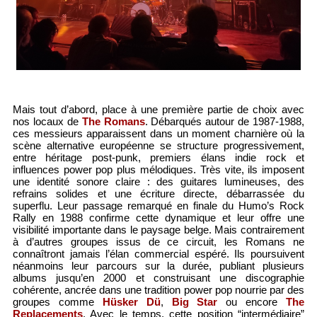
Mais tout d’abord, place à une première partie de choix avec
nos locaux de
The Romans
. Débarqués autour de 1987-1988,
ces messieurs apparaissent dans un moment charnière où la
scène alternative européenne se structure progressivement,
entre héritage post-punk, premiers élans indie rock et
influences power pop plus mélodiques. Très vite, ils imposent
une identité sonore claire : des guitares lumineuses, des
refrains solides et une écriture directe, débarrassée du
superflu. Leur passage remarqué en finale du Humo’s Rock
Rally en 1988 confirme cette dynamique et leur offre une
visibilité importante dans le paysage belge. Mais contrairement
à d’autres groupes issus de ce circuit, les Romans ne
connaîtront jamais l’élan commercial espéré. Ils poursuivent
néanmoins leur parcours sur la durée, publiant plusieurs
albums jusqu’en 2000 et construisant une discographie
cohérente, ancrée dans une tradition power pop nourrie par des
groupes comme
Hüsker Dü
,
Big Star
ou encore
The
Replacements
. Avec le temps, cette position “intermédiaire”