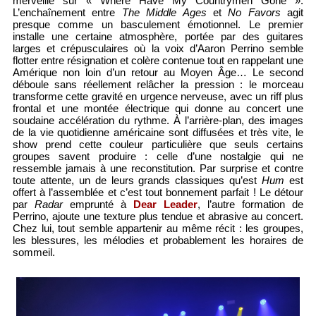
merveille sur « Where Have My Countrymen Gone ».
L’enchaînement entre
The Middle Ages
et
No Favors
agit
presque comme un basculement émotionnel. Le premier
installe une certaine atmosphère, portée par des guitares
larges et crépusculaires où la voix d’Aaron Perrino semble
flotter entre résignation et colère contenue tout en rappelant une
Amérique non loin d’un retour au Moyen Âge… Le second
déboule sans réellement relâcher la pression : le morceau
transforme cette gravité en urgence nerveuse, avec un riff plus
frontal et une montée électrique qui donne au concert une
soudaine accélération du rythme. À l’arrière-plan, des images
de la vie quotidienne américaine sont diffusées et très vite, le
show prend cette couleur particulière que seuls certains
groupes savent produire : celle d’une nostalgie qui ne
ressemble jamais à une reconstitution. Par surprise et contre
toute attente, un de leurs grands classiques qu’est
Hum
est
offert à l’assemblée et c’est tout bonnement parfait ! Le détour
par
Radar
emprunté à
Dear Leader
, l’autre formation de
Perrino, ajoute une texture plus tendue et abrasive au concert.
Chez lui, tout semble appartenir au même récit : les groupes,
les blessures, les mélodies et probablement les horaires de
sommeil.