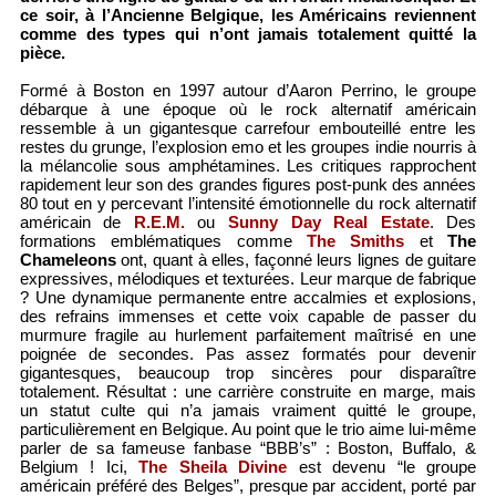
ce soir, à l’Ancienne Belgique, les Américains reviennent
comme des types qui n’ont jamais totalement quitté la
pièce.
Formé à Boston en 1997 autour d’Aaron Perrino, le groupe
débarque à une époque où le rock alternatif américain
ressemble à un gigantesque carrefour embouteillé entre les
restes du grunge, l’explosion emo et les groupes indie nourris à
la mélancolie sous amphétamines. Les critiques rapprochent
rapidement leur son des grandes figures post-punk des années
80 tout en y percevant l’intensité émotionnelle du rock alternatif
américain de
R.E.M.
ou
Sunny Day Real Estate
. Des
formations emblématiques comme
The Smiths
et
The
Chameleons
ont, quant à elles, façonné leurs lignes de guitare
expressives, mélodiques et texturées. Leur marque de fabrique
? Une dynamique permanente entre accalmies et explosions,
des refrains immenses et cette voix capable de passer du
murmure fragile au hurlement parfaitement maîtrisé en une
poignée de secondes. Pas assez formatés pour devenir
gigantesques, beaucoup trop sincères pour disparaître
totalement. Résultat : une carrière construite en marge, mais
un statut culte qui n’a jamais vraiment quitté le groupe,
particulièrement en Belgique. Au point que le trio aime lui-même
parler de sa fameuse fanbase “BBB’s” : Boston, Buffalo, &
Belgium ! Ici,
The Sheila Divine
est devenu “le groupe
américain préféré des Belges”, presque par accident, porté par