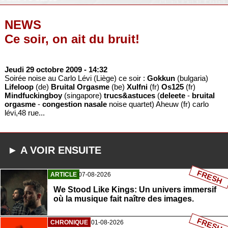
NEWS
Ce soir, on ait du bruit!
Jeudi 29 octobre 2009
- 14:32
Soirée noise au Carlo Lévi (Liège) ce soir :
Gokkun
(bulgaria)
Lifeloop
(de)
Bruital Orgasme
(be)
Xulfni
(fr)
Os125
(fr)
Mindfuckingboy
(singapore)
trucs&astuces
(
deleete
-
bruital
orgasme
-
congestion nasale
noise quartet) Aheuw (fr) carlo
lévi,48 rue...
► A VOIR ENSUITE
FRESH
ARTICLE
07-08-2026
We Stood Like Kings: Un univers immersif
où la musique fait naître des images.
FRESH
CHRONIQUE
01-08-2026