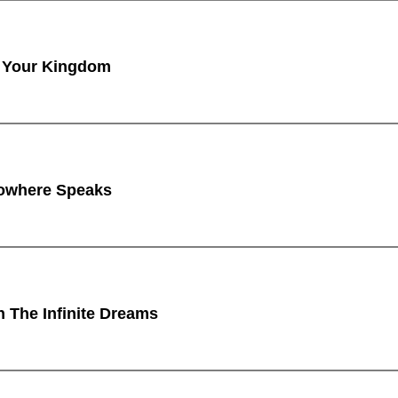
 Your Kingdom
owhere Speaks
n The Infinite Dreams