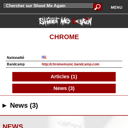
CHROME
Nationalité
Bandcamp
http://chromemusic.bandcamp.com
Articles (1)
News (3)
► News (3)
NEWS