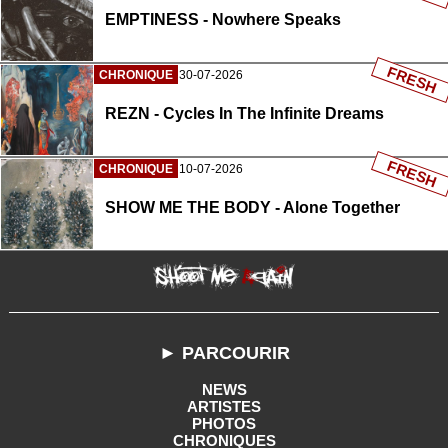
EMPTINESS - Nowhere Speaks
FRESH
CHRONIQUE
30-07-2026
REZN - Cycles In The Infinite Dreams
FRESH
CHRONIQUE
10-07-2026
SHOW ME THE BODY - Alone Together
► PARCOURIR
NEWS
ARTISTES
PHOTOS
CHRONIQUES