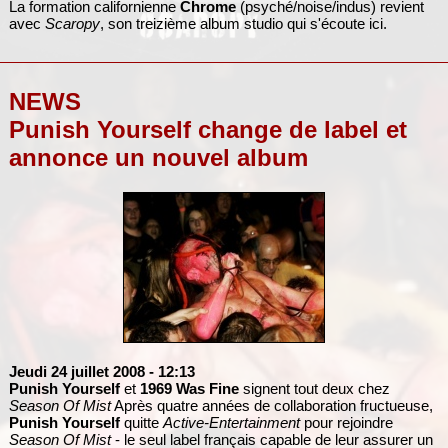
La formation californienne
Chrome
(psyché/noise/indus) revient
avec
Scaropy
, son treizième album studio qui s'écoute ici.
NEWS
Punish Yourself change de label et
annonce un nouvel album
Jeudi 24 juillet 2008
- 12:13
Punish Yourself
et
1969 Was Fine
signent tout deux chez
Season Of Mist
Après quatre années de collaboration fructueuse,
Punish Yourself
quitte
Active-Entertainment
pour rejoindre
Season Of Mist
- le seul label français capable de leur assurer un