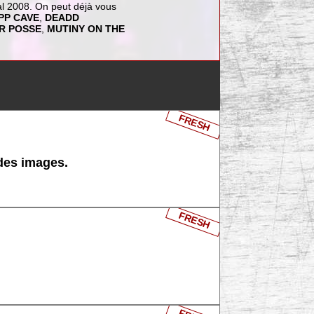
al 2008. On peut déjà vous
PP CAVE
,
DEADD
R POSSE
,
MUTINY ON THE
FRESH
 des images.
FRESH