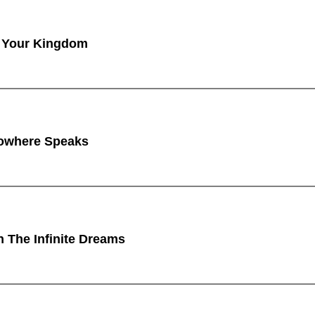
 Your Kingdom
owhere Speaks
n The Infinite Dreams