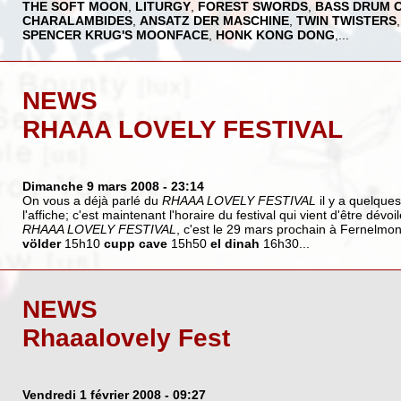
THE SOFT MOON
,
LITURGY
,
FOREST SWORDS
,
BASS DRUM 
CHARALAMBIDES
,
ANSATZ DER MASCHINE
,
TWIN TWISTERS
SPENCER KRUG'S MOONFACE
,
HONK KONG DONG
,...
NEWS
RHAAA LOVELY FESTIVAL
Dimanche 9 mars 2008
- 23:14
On vous a déjà parlé du
RHAAA LOVELY FESTIVAL
il y a quelque
l'affiche; c'est maintenant l'horaire du festival qui vient d'être dévoi
RHAAA LOVELY FESTIVAL
, c'est le 29 mars prochain à Fernelmo
völder
15h10
cupp cave
15h50
el dinah
16h30...
NEWS
Rhaaalovely Fest
Vendredi 1 février 2008
- 09:27