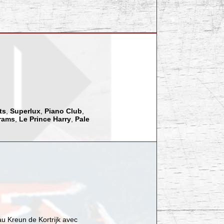
ts
,
Superlux
,
Piano Club
,
rams
,
Le Prince Harry
,
Pale
au Kreun de Kortrijk avec