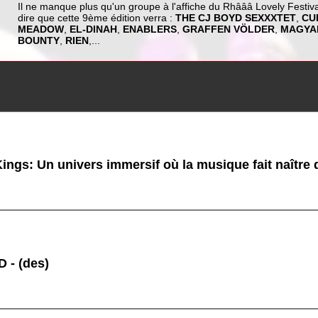
Il ne manque plus qu'un groupe à l'affiche du Rhâââ Lovely Festiv
dire que cette 9ème édition verra :
THE CJ BOYD SEXXXTET
,
CU
MEADOW
,
EL-DINAH
,
ENABLERS
,
GRAFFEN VÖLDER
,
MAGYA
BOUNTY
,
RIEN
,...
ings: Un univers immersif où la musique fait naître
 - (des)