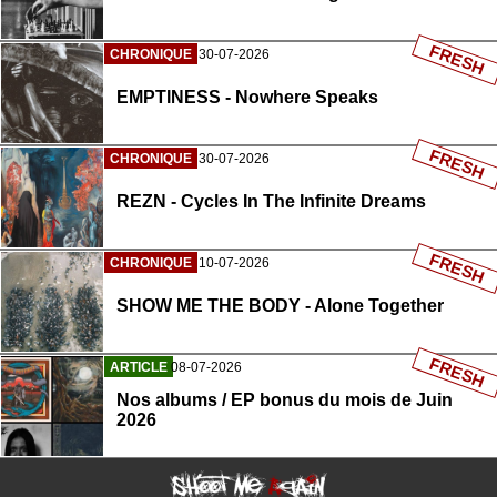
FRESH
CHRONIQUE
30-07-2026
EMPTINESS - Nowhere Speaks
FRESH
CHRONIQUE
30-07-2026
REZN - Cycles In The Infinite Dreams
FRESH
CHRONIQUE
10-07-2026
SHOW ME THE BODY - Alone Together
FRESH
ARTICLE
08-07-2026
Nos albums / EP bonus du mois de Juin
2026