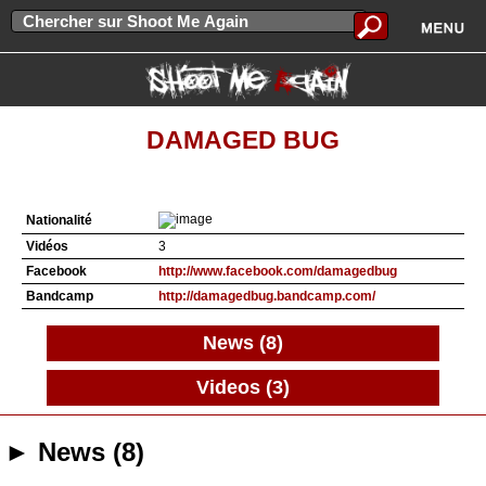
DAMAGED BUG
Nationalité
Vidéos
3
Facebook
http://www.facebook.com/damagedbug
Bandcamp
http://damagedbug.bandcamp.com/
News (8)
Videos (3)
► News (8)