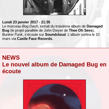
Lundi 23 janvier 2017
- 21:35
Le morceau
Bog Dash
, extrait du troisième album de
Damaged
Bug
(le projet parallèle de John Dwyer de
Thee Oh Sees
),
Bunker Funk
, s'écoute sur
Soundcloud
. L'album sortira le 10
mars via
Castle Face Records
.
NEWS
Le nouvel album de Damaged Bug en
écoute