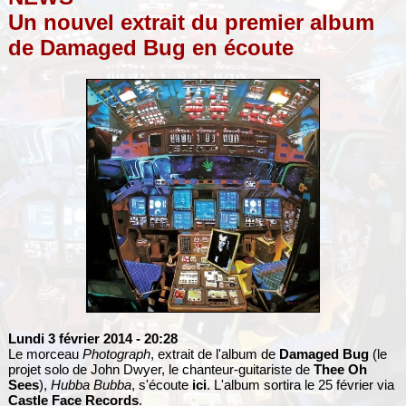
Un nouvel extrait du premier album
de Damaged Bug en écoute
Lundi 3 février 2014
- 20:28
Le morceau
Photograph
, extrait de l'album de
Damaged Bug
(le
projet solo de John Dwyer, le chanteur-guitariste de
Thee Oh
Sees
),
Hubba Bubba
, s'écoute
ici
. L'album sortira le 25 février via
Castle Face Records
.