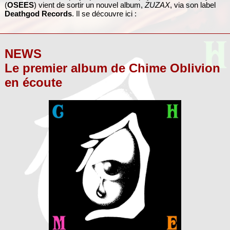
(
OSEES
) vient de sortir un nouvel album,
ZUZAX
, via son label
Deathgod Records
. Il se découvre ici :
NEWS
Le premier album de Chime Oblivion
en écoute