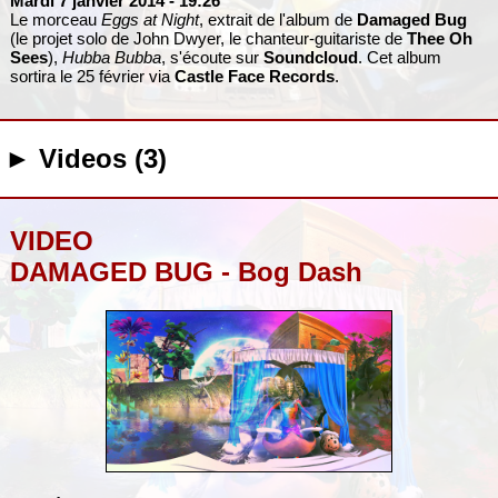
Mardi 7 janvier 2014
- 19:26
Le morceau
Eggs at Night
, extrait de l'album de
Damaged Bug
(le projet solo de John Dwyer, le chanteur-guitariste de
Thee Oh
Sees
),
Hubba Bubba
, s'écoute sur
Soundcloud
. Cet album
sortira le 25 février via
Castle Face Records
.
► Videos (3)
VIDEO
DAMAGED BUG - Bog Dash