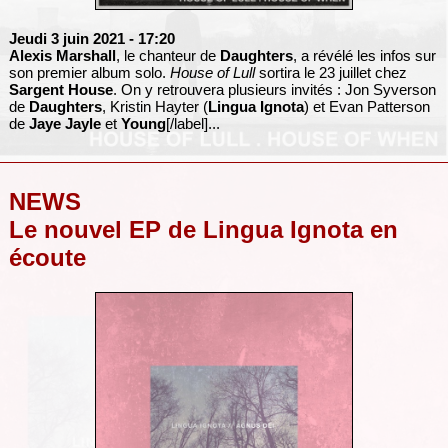
Jeudi 3 juin 2021
- 17:20
Alexis Marshall
, le chanteur de
Daughters
, a révélé les infos sur
son premier album solo.
House of Lull
sortira le 23 juillet chez
Sargent House
. On y retrouvera plusieurs invités : Jon Syverson
de
Daughters
, Kristin Hayter (
Lingua Ignota
) et Evan Patterson
de
Jaye Jayle
et
Young
[/label]...
NEWS
Le nouvel EP de Lingua Ignota en
écoute