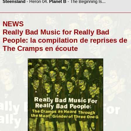
Steensland
- Heron 04.
Planet B
- The Beginning Is...
NEWS
Really Bad Music for Really Bad
People: la compilation de reprises de
The Cramps en écoute