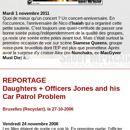
Mardi 1 novembre 2011
Quoi de mieux qu’un concert ? Un concert-anniversaire. En
l’occurence, l’anniversaire de Nico d’
Isaiah
qui a organisé cette
petite sauterie. C’est toujours une quasi-certitude de passer une
bonne soirée puisqu’indépendemment de la qualité des groupes,
ça reste une soirée entre potes avant tout. Mais c’était surtout la
première occasion de voir sur scène
Siamese Queens
, groupe
noise-punk bruxellois dont l’EP est plus que prometteur. Après
avoir la surprise d’y croiser Alex (ex-
Nunchaks
, ex-
MacGyver
Must Die
) à...
REPORTAGE
Daughters + Officers Jones and his
Car Patrol Problem
Bruxelles (Recyclart), le 27-10-2006
Vendredi 24 novembre 2006
Les filles étaient de sortie ce soir là. En première partie, l’officier