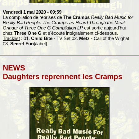
Vendredi 1 mai 2020
- 09:59
La compilation de reprises de
The Cramps
Really Bad Music for
Really Bad People: The Cramps as Heard Through the Meat
Grinder of Three One G Compilation LP
est sortie aujourd'hui
chez
Three One G
et s'écoute intégralement ci-dessous.
Tracklist
: 01.
Child Bite
- TV Set 02.
Metz
- Call of the Wighat
03.
Secret Fun
[/label]...
NEWS
Daughters reprennent les Cramps