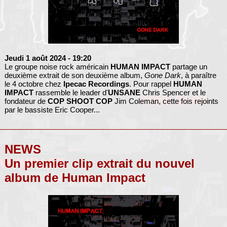
Jeudi 1 août 2024
- 19:20
Le groupe noise rock américain
HUMAN IMPACT
partage un
deuxième extrait de son deuxième album,
Gone Dark
, à paraître
le 4 octobre chez
Ipecac Recordings
. Pour rappel
HUMAN
IMPACT
rassemble le leader d'
UNSANE
Chris Spencer et le
fondateur de
COP SHOOT COP
Jim Coleman, cette fois rejoints
par le bassiste Eric Cooper...
NEWS
Un premier clip extrait du nouvel
album de Human Impact