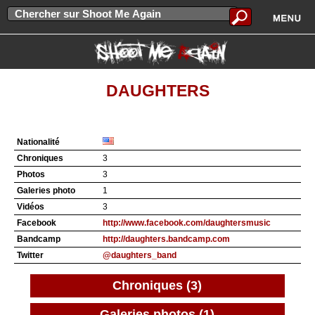
DAUGHTERS
Nationalité
Chroniques
3
Photos
3
Galeries photo
1
Vidéos
3
Facebook
http://www.facebook.com/daughtersmusic
Bandcamp
http://daughters.bandcamp.com
Twitter
@daughters_band
Chroniques (3)
Galeries photos (1)