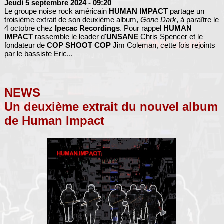
Jeudi 5 septembre 2024
- 09:20
Le groupe noise rock américain
HUMAN IMPACT
partage un
troisième extrait de son deuxième album,
Gone Dark
, à paraître le
4 octobre chez
Ipecac Recordings
. Pour rappel
HUMAN
IMPACT
rassemble le leader d'
UNSANE
Chris Spencer et le
fondateur de
COP SHOOT COP
Jim Coleman, cette fois rejoints
par le bassiste Eric...
NEWS
Un deuxième extrait du nouvel album
de Human Impact