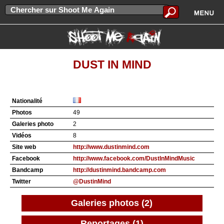
DUST IN MIND
Nationalité
Photos
49
Galeries photo
2
Vidéos
8
Site web
http://www.dustinmind.com
Facebook
http://www.facebook.com/DustInMindMusic
Bandcamp
http://dustinmind.bandcamp.com
Twitter
@DustinMind
Galeries photos (2)
Reportages (1)