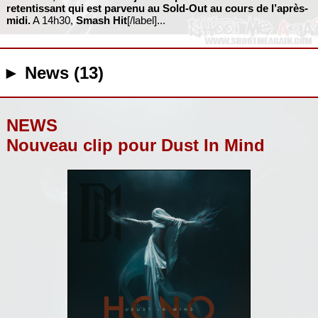
retentissant qui est parvenu au Sold-Out au cours de l’après-
midi.
A 14h30,
Smash Hit
[/label]...
► News (13)
NEWS
Nouveau clip pour Dust In Mind