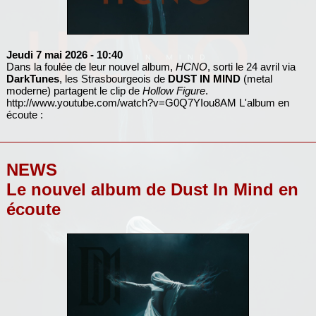
Jeudi 7 mai 2026
- 10:40
Dans la foulée de leur nouvel album,
HCNO
, sorti le 24 avril via
DarkTunes
, les Strasbourgeois de
DUST IN MIND
(metal
moderne) partagent le clip de
Hollow Figure
.
http://www.youtube.com/watch?v=G0Q7YIou8AM
L'album en
écoute :
NEWS
Le nouvel album de Dust In Mind en
écoute