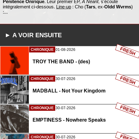
Pénitence Onirique
. Leur premier EP,
À Néant
, s'écoute
intégralement ci-dessous.
Line-up
: Cho (
Tars
, ex-
Oldd Wvrms
)
:...
► A VOIR ENSUITE
FRESH
CHRONIQUE
01-08-2026
TROY THE BAND - (des)
FRESH
CHRONIQUE
30-07-2026
MADBALL - Not Your Kingdom
FRESH
CHRONIQUE
30-07-2026
EMPTINESS - Nowhere Speaks
FRESH
CHRONIQUE
30-07-2026