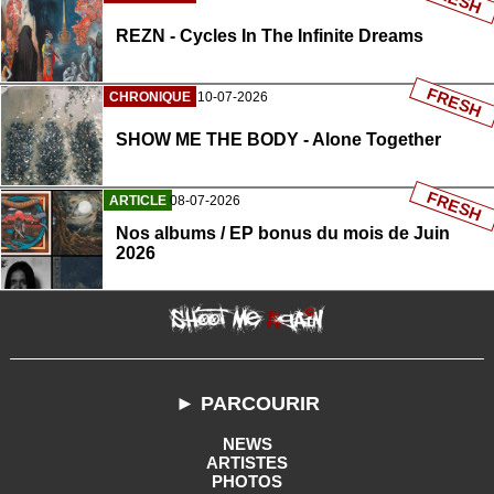
REZN - Cycles In The Infinite Dreams
FRESH
CHRONIQUE
10-07-2026
SHOW ME THE BODY - Alone Together
FRESH
ARTICLE
08-07-2026
Nos albums / EP bonus du mois de Juin
2026
► PARCOURIR
NEWS
ARTISTES
PHOTOS