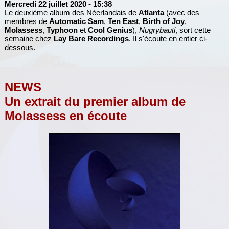
Mercredi 22 juillet 2020
- 15:38
Le deuxième album des Néerlandais de
Atlanta
(avec des
membres de
Automatic Sam
,
Ten East
,
Birth of Joy
,
Molassess
,
Typhoon
et
Cool Genius
),
Nugrybauti
, sort cette
semaine chez
Lay Bare Recordings
. Il s'écoute en entier ci-
dessous.
NEWS
Un extrait du premier album de
Molassess en écoute