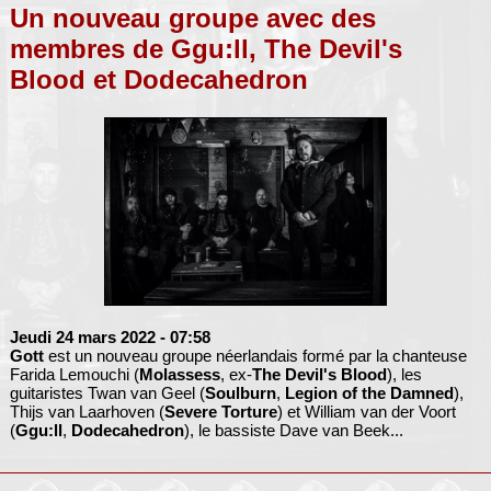
Un nouveau groupe avec des
membres de Ggu:ll, The Devil's
Blood et Dodecahedron
Jeudi 24 mars 2022
- 07:58
Gott
est un nouveau groupe néerlandais formé par la chanteuse
Farida Lemouchi (
Molassess
, ex-
The Devil's Blood
), les
guitaristes Twan van Geel (
Soulburn
,
Legion of the Damned
),
Thijs van Laarhoven (
Severe Torture
) et William van der Voort
(
Ggu:ll
,
Dodecahedron
), le bassiste Dave van Beek...