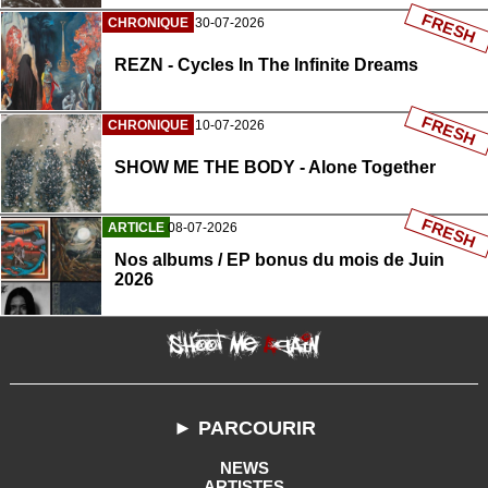
FRESH
CHRONIQUE
30-07-2026
REZN - Cycles In The Infinite Dreams
FRESH
CHRONIQUE
10-07-2026
SHOW ME THE BODY - Alone Together
FRESH
ARTICLE
08-07-2026
Nos albums / EP bonus du mois de Juin
2026
► PARCOURIR
NEWS
ARTISTES