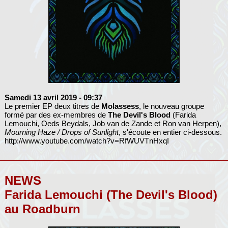
Samedi 13 avril 2019
- 09:37
Le premier EP deux titres de
Molassess
, le nouveau groupe
formé par des ex-membres de
The Devil's Blood
(Farida
Lemouchi, Oeds Beydals, Job van de Zande et Ron van Herpen),
Mourning Haze / Drops of Sunlight
, s'écoute en entier ci-dessous.
http://www.youtube.com/watch?v=RfWUVTnHxqI
NEWS
Farida Lemouchi (The Devil's Blood)
au Roadburn