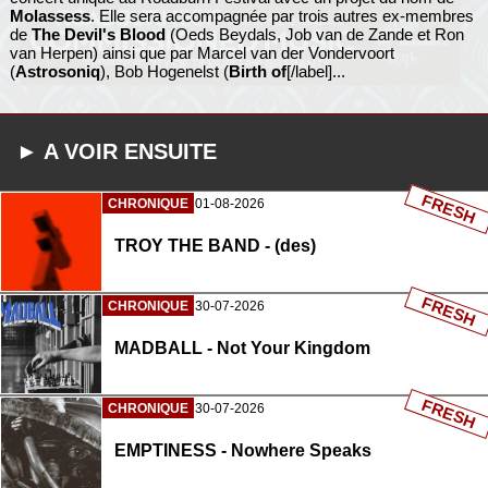
Molassess
. Elle sera accompagnée par trois autres ex-membres
de
The Devil's Blood
(Oeds Beydals, Job van de Zande et Ron
van Herpen) ainsi que par Marcel van der Vondervoort
(
Astrosoniq
), Bob Hogenelst (
Birth of
[/label]...
► A VOIR ENSUITE
FRESH
CHRONIQUE
01-08-2026
TROY THE BAND - (des)
FRESH
CHRONIQUE
30-07-2026
MADBALL - Not Your Kingdom
FRESH
CHRONIQUE
30-07-2026
EMPTINESS - Nowhere Speaks