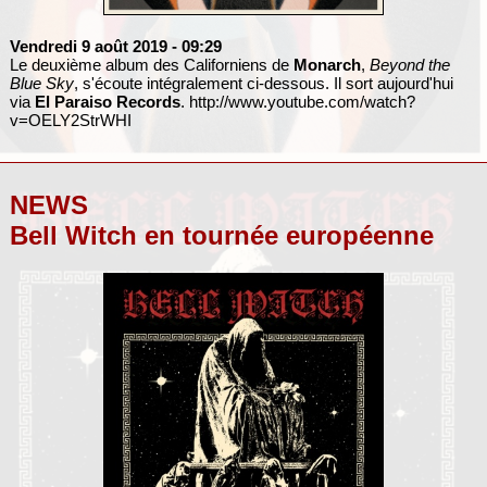
Vendredi 9 août 2019
- 09:29
Le deuxième album des Californiens de
Monarch
,
Beyond the
Blue Sky
, s'écoute intégralement ci-dessous. Il sort aujourd'hui
via
El Paraiso Records
.
http://www.youtube.com/watch?
v=OELY2StrWHI
NEWS
Bell Witch en tournée européenne