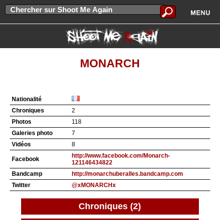
MONARCH
Nationalité
Chroniques
2
Photos
118
Galeries photo
7
Vidéos
8
http://www.facebook.com/Monarch-
Facebook
121146434822
Bandcamp
http://monarchuberalles.bandcamp.com
Twitter
@xMONARCHx
Chroniques (2)