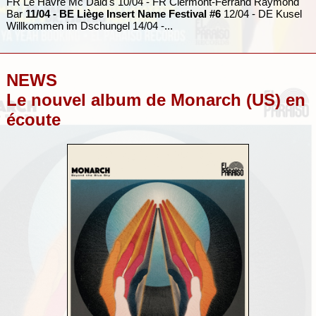
FR Le Havre Mc Daid's 10/04 - FR Clermont-Ferrand Raymond
Bar
11/04 - BE Liège Insert Name Festival #6
12/04 - DE Kusel
Willkommen im Dschungel 14/04 -...
NEWS
Le nouvel album de Monarch (US) en
écoute