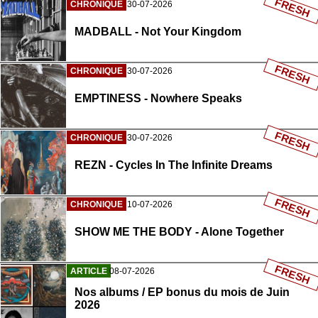
FRESH
CHRONIQUE
30-07-2026
MADBALL - Not Your Kingdom
FRESH
CHRONIQUE
30-07-2026
EMPTINESS - Nowhere Speaks
FRESH
CHRONIQUE
30-07-2026
REZN - Cycles In The Infinite Dreams
FRESH
CHRONIQUE
10-07-2026
SHOW ME THE BODY - Alone Together
FRESH
ARTICLE
08-07-2026
Nos albums / EP bonus du mois de Juin
2026