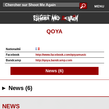
QOYA
Nationalité
Facebook
http://www.facebook.com/qoyamusic
Bandcamp
http://qoya.bandcamp.com
News (6)
► News (6)
NEWS