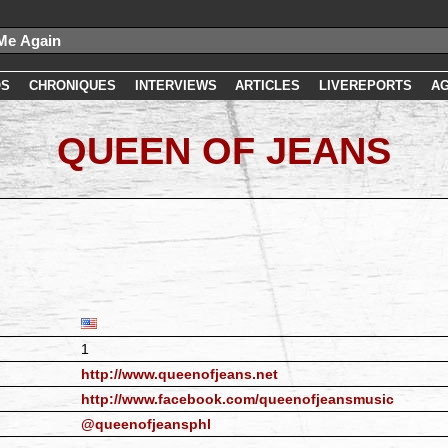
OS
CHRONIQUES
INTERVIEWS
ARTICLES
LIVEREPORTS
A
QUEEN OF JEANS
1
http://www.queenofjeans.net
http://www.facebook.com/queenofjeansmusic
@queenofjeansphl