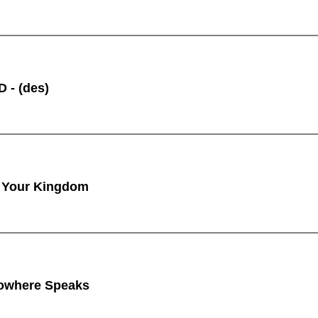
 - (des)
 Your Kingdom
owhere Speaks