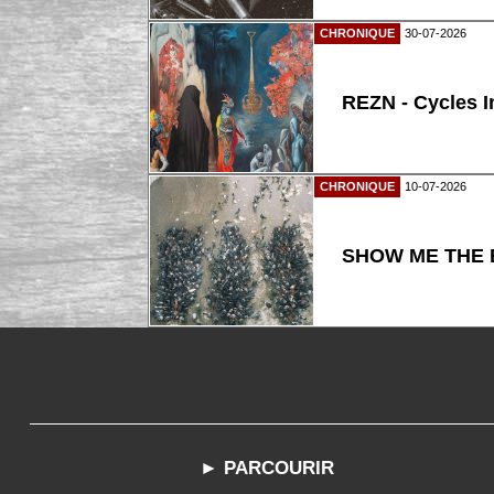
CHRONIQUE
30-07-2026
REZN - Cycles I
CHRONIQUE
10-07-2026
SHOW ME THE B
► PARCOURIR