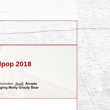
elpop 2018
annoncées:
Jeudi
:
Arcade
ging Molly
Grizzly Bear