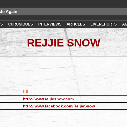
OS
CHRONIQUES
INTERVIEWS
ARTICLES
LIVEREPORTS
A
REJJIE SNOW
http://www.rejjiesnow.com
http://www.facebook.com/RejjieSnow