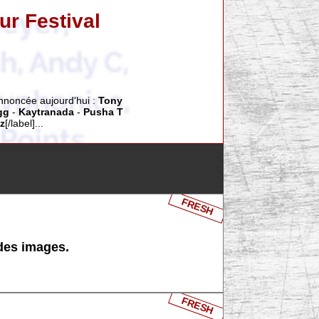
r Festival
annoncée aujourd'hui :
Tony
gg
-
Kaytranada
-
Pusha T
tz
[/label]...
FRESH
 des images.
FRESH