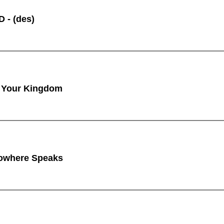
 - (des)
 Your Kingdom
owhere Speaks