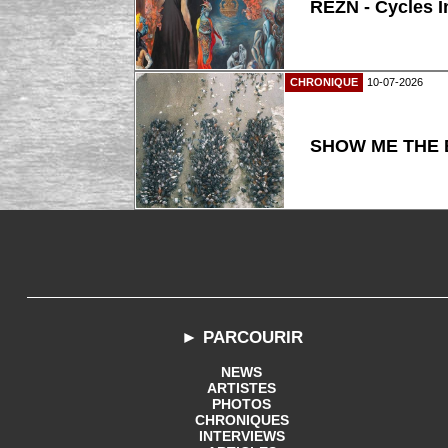
REZN - Cycles I
CHRONIQUE
10-07-2026
SHOW ME THE B
► PARCOURIR
NEWS
ARTISTES
PHOTOS
CHRONIQUES
INTERVIEWS