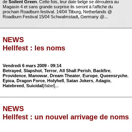
de
Soilent Green
. Cette fois, leur date belge se déroulera au
Magasin 4 et sans grande surprise ils seront à l'affiche du
prochain Roadburn festival. 14/04 Tilburg, Netherlands @
Roadburn Festival 15/04 Schwalmstadt, Germany @...
NEWS
Hellfest : les noms
Vendredi 6 mars 2009
- 09:14
Betrayed
,
Slapshot
,
Terror
,
All Shall Perish
,
Backfire
,
Providence
,
Manowar
,
Dream Theater
,
Europe
,
Queensryche
,
Epica
,
Dragon Force
,
Holyhell
,
Satan Jokers
,
Adagio
,
Hatebreed
,
Suicidal
[/label]...
NEWS
Hellfest : un nouvel arrivage de noms