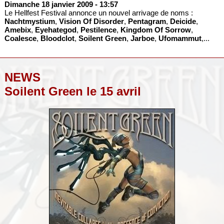
Dimanche 18 janvier 2009
- 13:57
Le Hellfest Festival annonce un nouvel arrivage de noms :
Nachtmystium
,
Vision Of Disorder
,
Pentagram
,
Deicide
,
Amebix
,
Eyehategod
,
Pestilence
,
Kingdom Of Sorrow
,
Coalesce
,
Bloodclot
,
Soilent Green
,
Jarboe
,
Ufomammut
,...
NEWS
Soilent Green le 15 avril