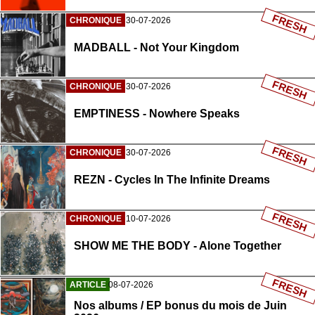
FRESH
CHRONIQUE
30-07-2026
MADBALL - Not Your Kingdom
FRESH
CHRONIQUE
30-07-2026
EMPTINESS - Nowhere Speaks
FRESH
CHRONIQUE
30-07-2026
REZN - Cycles In The Infinite Dreams
FRESH
CHRONIQUE
10-07-2026
SHOW ME THE BODY - Alone Together
FRESH
ARTICLE
08-07-2026
Nos albums / EP bonus du mois de Juin