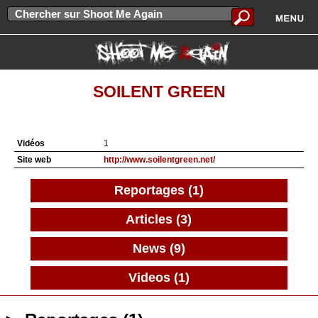
SOILENT GREEN
Vidéos
1
Site web
http://www.soilentgreen.net/
Reportages (1)
Articles (3)
News (9)
Videos (1)