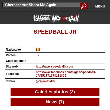
SPEEDBALL JR
Nationalité
Photos
37
Galeries photo
2
Site web
http://www.speedballjr.com
http://www.facebook.com/pages/Speedball-
Facebook
JR/151771678181829
Twitter
@SpeedballJr
Galeries photos (2)
News (7)