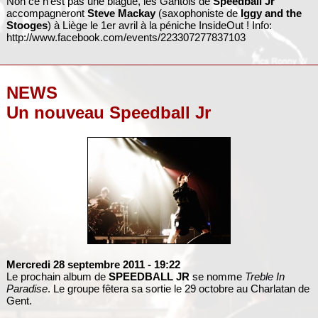
Non ce n'est pas une blague, les Gantois de
Speedball Jr
accompagneront
Steve Mackay
(saxophoniste de
Iggy and the
Stooges
) à Liège le 1er avril à la péniche InsideOut ! Info:
http://www.facebook.com/events/223307277837103
NEWS
Un nouveau Speedball Jr
Mercredi 28 septembre 2011
- 19:22
Le prochain album de
SPEEDBALL JR
se nomme
Treble In
Paradise
. Le groupe fêtera sa sortie le 29 octobre au Charlatan de
Gent.