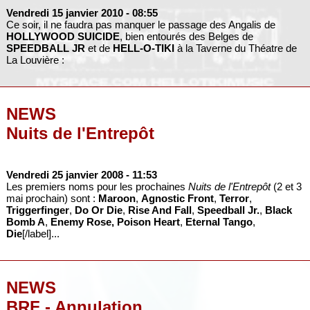
Vendredi 15 janvier 2010
- 08:55
Ce soir, il ne faudra pas manquer le passage des Angalis de
HOLLYWOOD SUICIDE
, bien entourés des Belges de
SPEEDBALL JR
et de
HELL-O-TIKI
à la Taverne du Théatre de
La Louvière :
NEWS
Nuits de l'Entrepôt
Vendredi 25 janvier 2008
- 11:53
Les premiers noms pour les prochaines
Nuits de l'Entrepôt
(2 et 3
mai prochain) sont :
Maroon
,
Agnostic Front
,
Terror
,
Triggerfinger
,
Do Or Die
,
Rise And Fall
,
Speedball Jr.
,
Black
Bomb A
,
Enemy Rose,
Poison Heart
,
Eternal Tango
,
Die
[/label]...
NEWS
BRF - Annulation