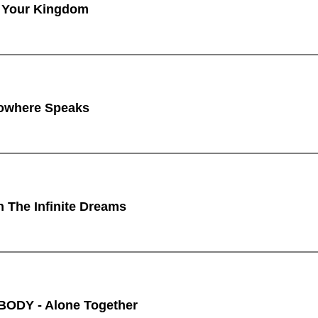
 Your Kingdom
owhere Speaks
n The Infinite Dreams
ODY - Alone Together