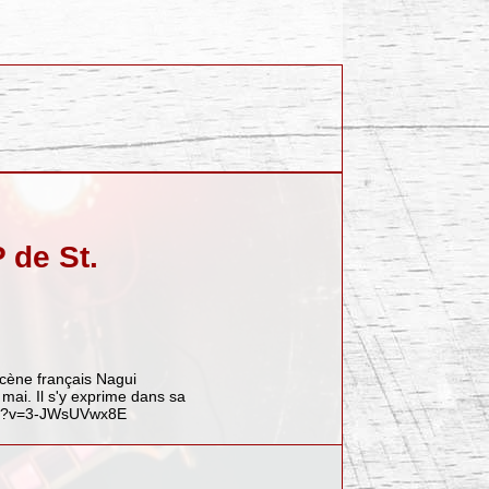
 de St.
scène français Nagui
mai. Il s'y exprime dans sa
ch?v=3-JWsUVwx8E