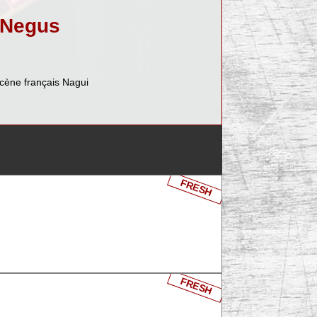
. Negus
scène français Nagui
FRESH
FRESH