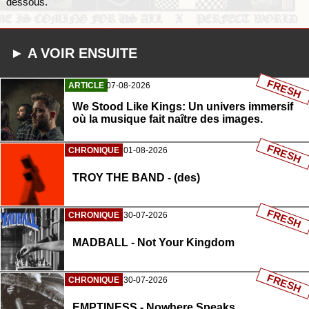
dessous.
► A VOIR ENSUITE
FRESH
ARTICLE
07-08-2026
We Stood Like Kings: Un univers immersif
où la musique fait naître des images.
FRESH
CHRONIQUE
01-08-2026
TROY THE BAND - (des)
FRESH
CHRONIQUE
30-07-2026
MADBALL - Not Your Kingdom
FRESH
CHRONIQUE
30-07-2026
EMPTINESS - Nowhere Speaks