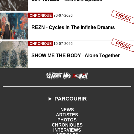
FRESH
CHRONIQUE
30-07-2026
REZN - Cycles In The Infinite Dreams
FRESH
CHRONIQUE
10-07-2026
SHOW ME THE BODY - Alone Together
► PARCOURIR
NEWS
ARTISTES
PHOTOS
CHRONIQUES
INTERVIEWS