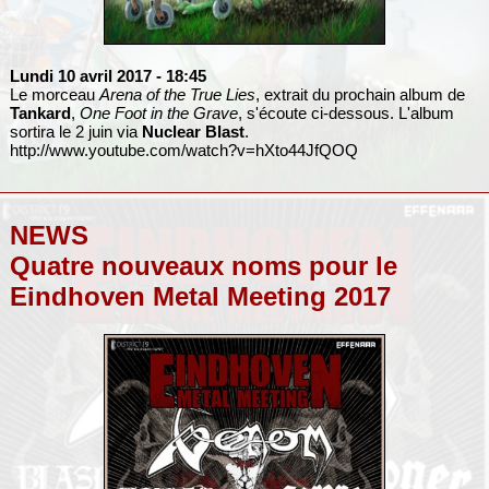
Lundi 10 avril 2017
- 18:45
Le morceau
Arena of the True Lies
, extrait du prochain album de
Tankard
,
One Foot in the Grave
, s'écoute ci-dessous. L'album
sortira le 2 juin via
Nuclear Blast
.
http://www.youtube.com/watch?v=hXto44JfQOQ
NEWS
Quatre nouveaux noms pour le
Eindhoven Metal Meeting 2017