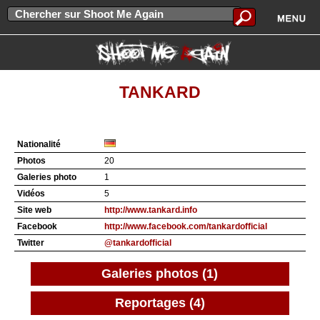
TANKARD
Nationalité
Photos
20
Galeries photo
1
Vidéos
5
Site web
http://www.tankard.info
Facebook
http://www.facebook.com/tankardofficial
Twitter
@tankardofficial
Galeries photos (1)
Reportages (4)