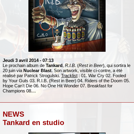
Jeudi 3 avril 2014
- 07:13
Le prochain album de
Tankard
,
R.I.B.
(
Rest in Beer
), qui sortira le
20 juin via
Nuclear Blast
. Son artwork, visible ci-contre, a été
réalisé par Patrick Strogulski.
Tracklist
: 01. War Cry 02. Fooled
by Your Guts 03. R.I.B. (Rest in Beer) 04. Riders of the Doom 05.
Hope Can't Die 06. No One Hit Wonder 07. Breakfast for
Champions 08....
NEWS
Tankard en studio