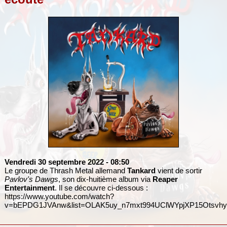
Vendredi 30 septembre 2022
- 08:50
Le groupe de Thrash Metal allemand
Tankard
vient de sortir
Pavlov's Dawgs
, son dix-huitième album via
Reaper
Entertainment
. Il se découvre ci-dessous :
https://www.youtube.com/watch?
v=bEPDG1JVAnw&list=OLAK5uy_n7mxt994UClWYpjXP15Otsvh