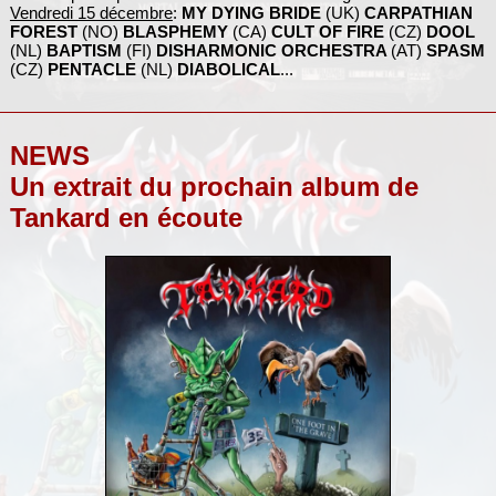
Vendredi 15 décembre
:
MY DYING BRIDE
(UK)
CARPATHIAN
FOREST
(NO)
BLASPHEMY
(CA)
CULT OF FIRE
(CZ)
DOOL
(NL)
BAPTISM
(FI)
DISHARMONIC ORCHESTRA
(AT)
SPASM
(CZ)
PENTACLE
(NL)
DIABOLICAL
...
NEWS
Un extrait du prochain album de
Tankard en écoute