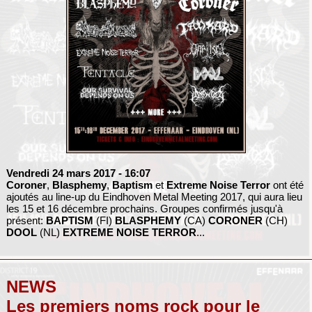
Vendredi 24 mars 2017
- 16:07
Coroner
,
Blasphemy
,
Baptism
et
Extreme Noise Terror
ont été
ajoutés au line-up du Eindhoven Metal Meeting 2017, qui aura lieu
les 15 et 16 décembre prochains. Groupes confirmés jusqu'à
présent:
BAPTISM
(FI)
BLASPHEMY
(CA)
CORONER
(CH)
DOOL
(NL)
EXTREME NOISE TERROR
...
NEWS
Les premiers noms rock pour le