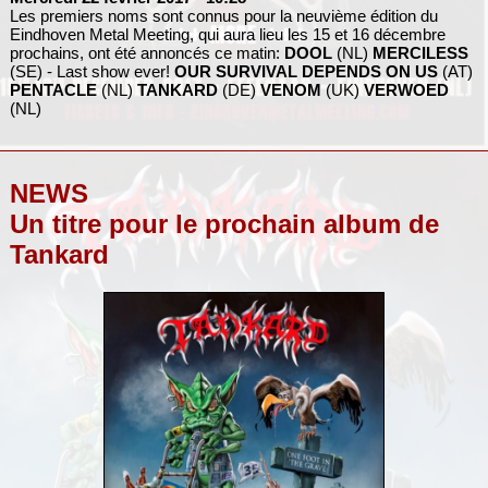
Les premiers noms sont connus pour la neuvième édition du
Eindhoven Metal Meeting, qui aura lieu les 15 et 16 décembre
prochains, ont été annoncés ce matin:
DOOL
(NL)
MERCILESS
(SE) - Last show ever!
OUR SURVIVAL DEPENDS ON US
(AT)
PENTACLE
(NL)
TANKARD
(DE)
VENOM
(UK)
VERWOED
(NL)
NEWS
Un titre pour le prochain album de
Tankard