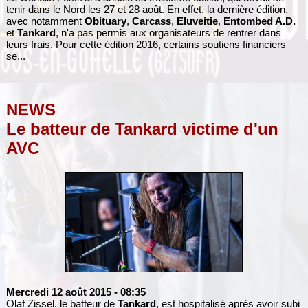
tenir dans le Nord les 27 et 28 août. En effet, la dernière édition,
avec notamment
Obituary
,
Carcass
,
Eluveitie
,
Entombed A.D.
et
Tankard
, n'a pas permis aux organisateurs de rentrer dans
leurs frais. Pour cette édition 2016, certains soutiens financiers
se...
NEWS
Le batteur de Tankard victime d'un
AVC
Mercredi 12 août 2015
- 08:35
Olaf Zissel, le batteur de
Tankard
, est hospitalisé après avoir subi