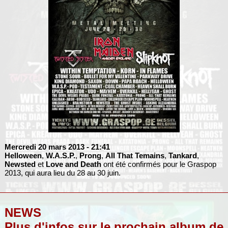
Mercredi 20 mars 2013
- 21:41
Helloween
,
W.A.S.P.
,
Prong
,
All That Temains
,
Tankard
,
Newsted
et
Love and Death
ont été confirmés pour le Graspop
2013, qui aura lieu du 28 au 30 juin.
NEWS
Plus d'infos sur le prochain album de