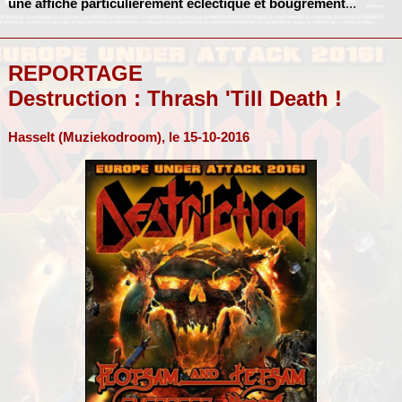
une affiche particulièrement éclectique et bougrement
...
REPORTAGE
Destruction : Thrash 'Till Death !
Hasselt (Muziekodroom), le 15-10-2016