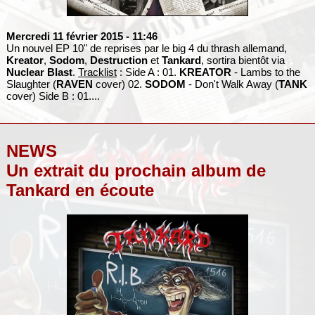
Mercredi 11 février 2015
- 11:46
Un nouvel EP 10" de reprises par le big 4 du thrash allemand,
Kreator
,
Sodom
,
Destruction
et
Tankard
, sortira bientôt via
Nuclear Blast
.
Tracklist
: Side A : 01.
KREATOR
- Lambs to the
Slaughter (
RAVEN
cover) 02.
SODOM
- Don't Walk Away (
TANK
cover) Side B : 01....
NEWS
Un extrait du prochain album de
Tankard en écoute