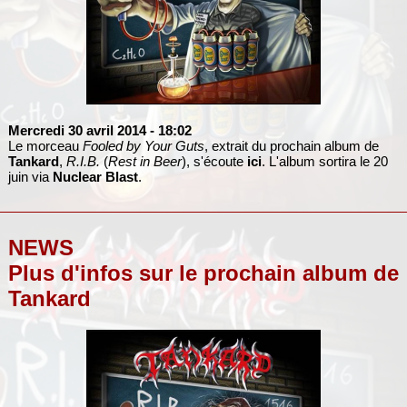
Mercredi 30 avril 2014
- 18:02
Le morceau
Fooled by Your Guts
, extrait du prochain album de
Tankard
,
R.I.B.
(
Rest in Beer
), s'écoute
ici
. L'album sortira le 20
juin via
Nuclear Blast
.
NEWS
Plus d'infos sur le prochain album de
Tankard